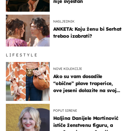
nije svjestan
NASLJEDNIK
ANKETA: Koju ženu bi Serhat
trebao izabrati?
LIFESTYLE
NOVE KOLEKCIJE
Ako su vam dosadile
“obične” plave traperice,
ove jeseni dolazite na svoje
- izdvajamo 15 hit modela
POPUT SIRENE
Haljina Danijele Martinović
ističe ženstvenu figuru, a