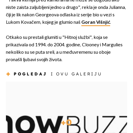
"Takva kemija pred kamerama ne može se dogoditi ako
niste zaista zaljubljeni jedno u drugo", rekla je onda Julianna,
čiji je lik nakon Georgeova odlaska iz serije bio u vezi s
Lukom Kovačem, kojeg je glumio naš
Goran Višnjić
.
Otkako su prestali glumiti u "Hitnoj službi", koja se
prikazivala od 1994. do 2004. godine, Clooney i Margulies
nekoliko su se puta sreli, a u međuvremenu su oboje
pronašli ljubavi svojih života.
POGLEDAJ
I OVU GALERIJU
+
0