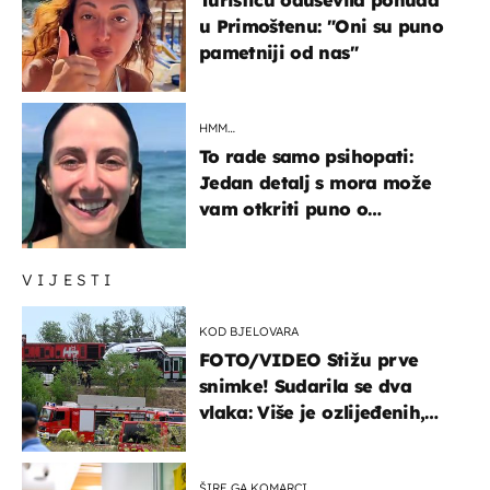
u Primoštenu: "Oni su puno
pametniji od nas"
HMM…
To rade samo psihopati:
Jedan detalj s mora može
vam otkriti puno o
prijateljima
VIJESTI
KOD BJELOVARA
FOTO/VIDEO Stižu prve
snimke! Sudarila se dva
vlaka: Više je ozlijeđenih,
hitne službe na terenu
ŠIRE GA KOMARCI