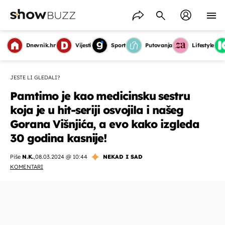
Dnevnik.hr
Vijesti
Sport
Putovanja
Lifestyle
JESTE LI GLEDALI?
Pamtimo je kao medicinsku sestru
koja je u hit-seriji osvojila i našeg
Gorana Višnjića, a evo kako izgleda
30 godina kasnije!
Piše
N.K.
,
08.03.2024 @ 10:44
NEKAD I SAD
KOMENTARI
OMOGUĆI OBAVIJESTI