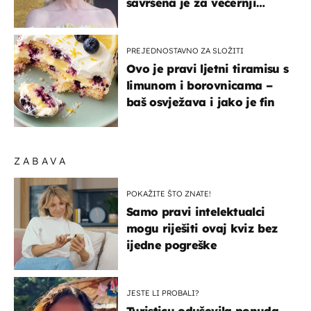
savršena je za večernji
izlazak na moru
PREJEDNOSTAVNO ZA SLOŽITI
Ovo je pravi ljetni tiramisu s
limunom i borovnicama –
baš osvježava i jako je fin
ZABAVA
POKAŽITE ŠTO ZNATE!
Samo pravi intelektualci
mogu riješiti ovaj kviz bez
ijedne pogreške
JESTE LI PROBALI?
Turisticu oduševila ponuda