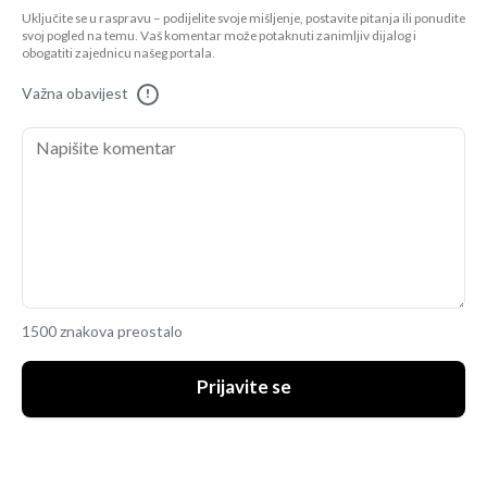
Uključite se u raspravu – podijelite svoje mišljenje, postavite pitanja ili ponudite
svoj pogled na temu. Vaš komentar može potaknuti zanimljiv dijalog i
obogatiti zajednicu našeg portala.
Važna obavijest
!
1500 znakova preostalo
Prijavite se