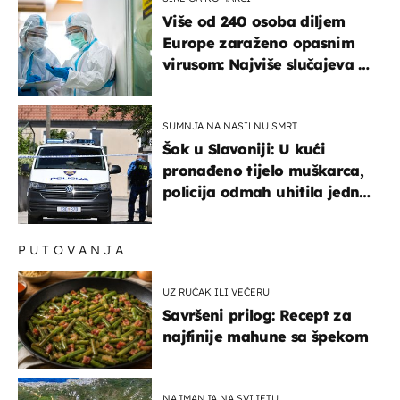
Više od 240 osoba diljem
Europe zaraženo opasnim
virusom: Najviše slučajeva u
našem susjedstvu
SUMNJA NA NASILNU SMRT
Šok u Slavoniji: U kući
pronađeno tijelo muškarca,
policija odmah uhitila jednu
osobu
PUTOVANJA
UZ RUČAK ILI VEČERU
Savršeni prilog: Recept za
najfinije mahune sa špekom
NAJMANJA NA SVIJETU