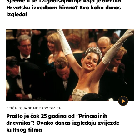
Sjećate li se 12-godišnjakinje koja je dirnula
Hrvatsku izvedbom himne? Evo kako danas
izgleda!
PRIČA KOJA SE NE ZABORAVLJA
Prošlo je čak 25 godina od ''Princezinih
dnevnika''! Ovako danas izgledaju zvijezde
kultnog filma