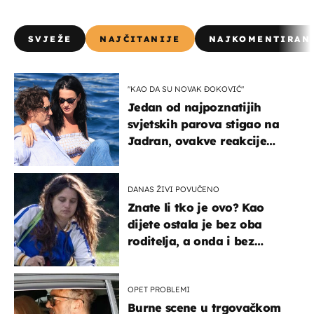
SVJEŽE
NAJČITANIJE
NAJKOMENTIRAN
"KAO DA SU NOVAK ĐOKOVIĆ"
Jedan od najpoznatijih
svjetskih parova stigao na
Jadran, ovakve reakcije
vjerojatno nisu očekivali
DANAS ŽIVI POVUČENO
Znate li tko je ovo? Kao
dijete ostala je bez oba
roditelja, a onda i bez
milijuna koje je trebala
naslijediti
OPET PROBLEMI
Burne scene u trgovačkom