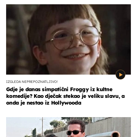
IZGLEDA NEPREPOZNATLJIVO!
Gdje je danas simpatični Froggy iz kultne
komedije? Kao dječak stekao je veliku slavu, a
onda je nestao iz Hollywooda