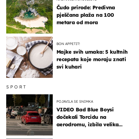
Čudo prirode: Predivna
pješčana plaža na 100
metara od mora
BON APPETIT!
Majke svih umaka: 5 kultnih
recepata koje moraju znati
svi kuhari
SPORT
POJAVILA SE SNIMKA
VIDEO Bad Blue Boysi
dočekali Torcidu na
aerodromu, izbila velika
masovna tučnjava