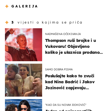
GALERIJA
3
vijesti o kojima se priča
NADMAŠENA OČEKIVANJA
Thompson ruši brojke i u
Vukovaru! Objavljeno
koliko je ulaznica prodano
u kratkom vremenu
SAMO DOBRA PISMA
Poslušajte kako to zvuči
kad Nina Badrić i Jakov
Jozinović zapjevaju
Oliverov hit!
"KAO DA SU NOVAK ĐOKOVIĆ"