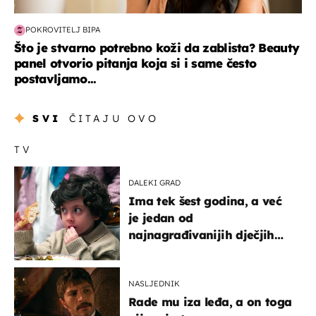
POKROVITELJ BIPA
Što je stvarno potrebno koži da zablista? Beauty
panel otvorio pitanja koja si i same često
postavljamo...
SVI
ČITAJU OVO
TV
DALEKI GRAD
Ima tek šest godina, a već
je jedan od
najnagrađivanijih dječjih
glumaca
NASLJEDNIK
Rade mu iza leđa, a on toga