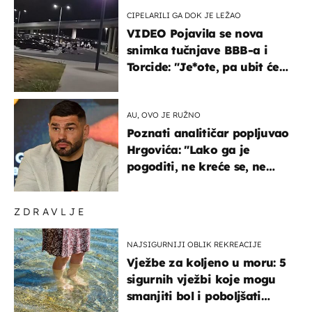
CIPELARILI GA DOK JE LEŽAO
VIDEO Pojavila se nova
snimka tučnjave BBB-a i
Torcide: "Je*ote, pa ubit će
ga!"
AU, OVO JE RUŽNO
Poznati analitičar popljuvao
Hrgovića: "Lako ga je
pogoditi, ne kreće se, ne
koristi noge..."
ZDRAVLJE
NAJSIGURNIJI OBLIK REKREACIJE
Vježbe za koljeno u moru: 5
sigurnih vježbi koje mogu
smanjiti bol i poboljšati