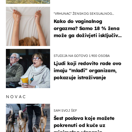
pokretljivost
"VRHUNAC" ŽENSKOG SEKSUALNOG
ISKUSTVA
Kako do vaginalnog
orgazma? Samo 18 % žena
može ga doživjeti isključivo
na ovaj način
STUDIJA NA GOTOVO 1.900 OSOBA
Ljudi koji redovito rade ovo
imaju “mlađi” organizam,
pokazuje istraživanje
NOVAC
SAM SVOJ ŠEF
Šest poslova koje možete
pokrenuti od kuće uz