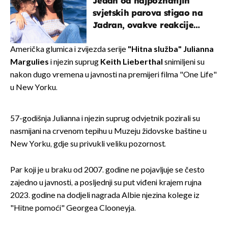
Jedan od najpoznatijih
svjetskih parova stigao na
Jadran, ovakve reakcije
vjerojatno nisu očekivali
Američka glumica i zvijezda serije
"Hitna služba" Julianna
Margulies
i njezin suprug
K
eith Lieberthal
snimiljeni su
nakon dugo vremena u javnosti na premijeri filma "One Life"
u New Yorku.
57-godišnja Julianna i njezin suprug odvjetnik pozirali su
nasmijani na crvenom tepihu u Muzeju židovske baštine u
New Yorku, gdje su privukli veliku pozornost.
Par koji je u braku od 2007. godine ne pojavljuje se često
zajedno u javnosti, a posljednji su put viđeni krajem rujna
2023. godine na dodjeli nagrada Albie njezina kolege iz
"Hitne pomoći" Georgea Clooneyja.