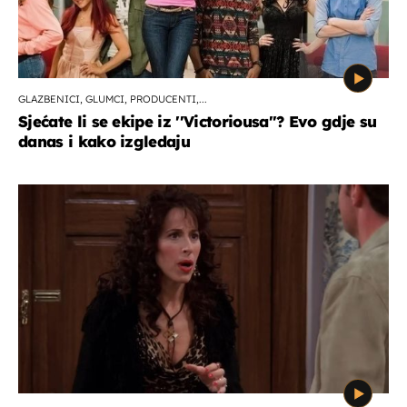
GLAZBENICI, GLUMCI, PRODUCENTI,...
Sjećate li se ekipe iz ''Victoriousa''? Evo gdje su
danas i kako izgledaju