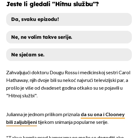
Jeste li gledali "Hitnu službu"?
Da, svaku epizodu!
Ne, ne volim takve serije.
Ne sjećam se.
DA, SVAKU EPIZODU!
Zahvaljujući doktoru Dougu Rossu i medicinskoj sestri Carol
Hathaway, njih dvoje bili su nekoć najvrući televizijski par, a
NE, NE VOLIM TAKVE SERIJE.
prošlo je više od dvadeset godina otkako su se pojavili u
"Hitnoj službi".
NE SJEĆAM SE.
Julianna je jednom prilikom priznala
da su ona i Clooney
bili zaljubljeni
tijekom snimanja popularne serije.