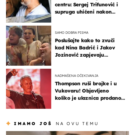
centru: Sergej Trifunović i
supruga uhićeni nakon
svađe!
SAMO DOBRA PISMA
Poslušajte kako to zvuči
kad Nina Badrić i Jakov
Jozinović zapjevaju
Oliverov hit!
NADMAŠENA OČEKIVANJA
Thompson ruši brojke i u
Vukovaru! Objavljeno
koliko je ulaznica prodano
u kratkom vremenu
IMAMO JOŠ
NA OVU TEMU
moda & ljepota