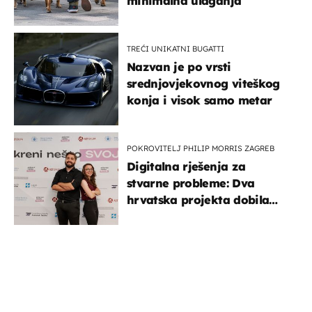
minimalna ulaganja
TREĆI UNIKATNI BUGATTI
Nazvan je po vrsti
srednjovjekovnog viteškog
konja i visok samo metar
POKROVITELJ PHILIP MORRIS ZAGREB
Digitalna rješenja za
stvarne probleme: Dva
hrvatska projekta dobila
potporu za razvoj