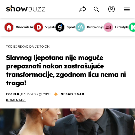
Dnevnik.hr
Vijesti
Sport
Putovanja
Lifestyle
TKO BI REKAO DA JE TO ON!
Slavnog ljepotana nije moguće
prepoznati nakon zastrašujuće
transformacije, zgodnom licu nema ni
traga!
Piše
N.K.
,
07.03.2023 @ 20:15
NEKAD I SAD
KOMENTARI
OMOGUĆI OBAVIJESTI