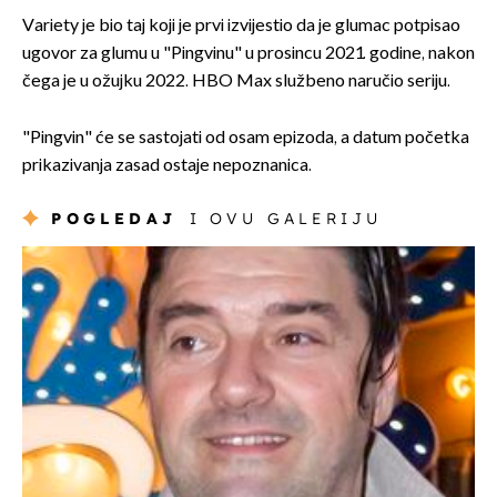
Variety je bio taj koji je prvi izvijestio da je glumac potpisao
ugovor za glumu u "Pingvinu" u prosincu 2021. godine, nakon
čega je u ožujku 2022. HBO Max službeno naručio seriju.
"Pingvin" će se sastojati od osam epizoda, a datum početka
prikazivanja zasad ostaje nepoznanica.
POGLEDAJ
I OVU GALERIJU