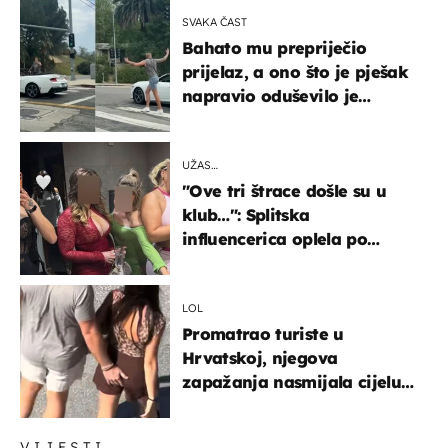
SVAKA ČAST
Bahato mu prepriječio
prijelaz, a ono što je pješak
napravio oduševilo je
društvene mreže
UŽAS…
"Ove tri štrace došle su u
klub…": Splitska
influencerica oplela po
ženama zbog užasnog
ponašanja
LOL
Promatrao turiste u
Hrvatskoj, njegova
zapažanja nasmijala cijelu
regiju
VIJESTI