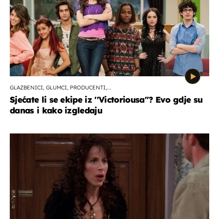
GLAZBENICI, GLUMCI, PRODUCENTI,...
Sjećate li se ekipe iz ''Victoriousa''? Evo gdje su
danas i kako izgledaju