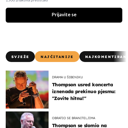
1500 znakova preostalo
Prijavite se
SVJEŽE
NAJČITANIJE
NAJKOMENTIRAN
DRAMA U ŠIBENIKU
Thompson usred koncerta
iznenada prekinuo pjesmu:
"Zovite hitnu!"
OBRATIO SE BRANITELJIMA
Thompson se slomio na