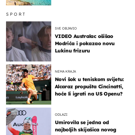
SPORT
SVE OBJAVIO
VIDEO Australac ošišao
Modrića i pokazao novu
Lukinu frizuru
NEMA KRAJA
Novi šok u teniskom svijetu:
Alcaraz propušta Cincinatti,
hoće li igrati na US Openu?
ODLAZI
Umirovila se jedna od
najboljih skijašica novog