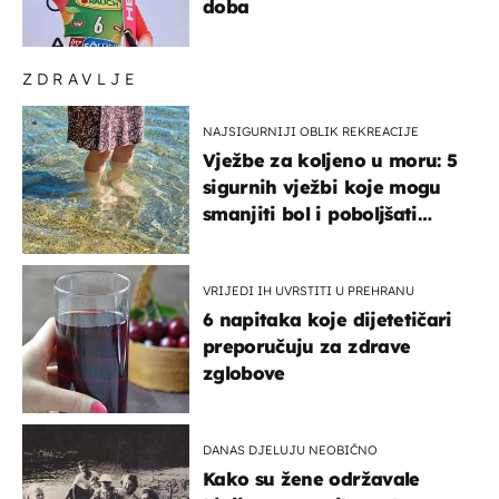
doba
ZDRAVLJE
NAJSIGURNIJI OBLIK REKREACIJE
Vježbe za koljeno u moru: 5
sigurnih vježbi koje mogu
smanjiti bol i poboljšati
pokretljivost
VRIJEDI IH UVRSTITI U PREHRANU
6 napitaka koje dijetetičari
preporučuju za zdrave
zglobove
DANAS DJELUJU NEOBIČNO
Kako su žene održavale