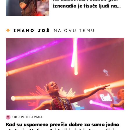
iznenadio je tisuće ljudi na
Thompsonovu koncertu
IMAMO JOŠ
NA OVU TEMU
kultura & zabava
POKROVITELJ WATA
Kad su uspomene previše dobre za samo jedno