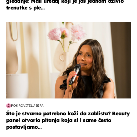
gledanje: Mali uređaj koji je još jednom oživio
trenutke s ple...
moda & ljepota
POKROVITELJ BIPA
Što je stvarno potrebno koži da zablista? Beauty
panel otvorio pitanja koja si i same često
postavljamo...