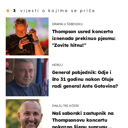
3
vijesti o kojima se priča
DRAMA U ŠIBENIKU
Thompson usred koncerta
iznenada prekinuo pjesmu:
"Zovite hitnu!"
HEROJ
General pobjednik: Gdje i
što 31 godinu nakon Oluje
radi general Ante Gotovina?
IMAJU TRI KĆERI
Naš saborski zastupnik na
Thompsonovu koncertu
pokazao lijepu suprugu,