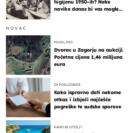
higijenu 1950-ih? Neke
navike danas bi vas mogle
iznenaditi
NOVAC
POVOLJNO
Dvorac u Zagorju na aukciji.
Početna cijena 1,46 milijuna
eura
ZA POSLODAVCE
Kako ispravno dati nekome
otkaz i izbjeći najčešće
pogreške te sudske sporove
KAMO BI OTIŠLI?