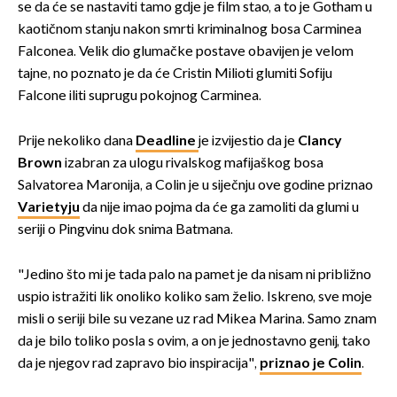
se da će se nastaviti tamo gdje je film stao, a to je Gotham u
kaotičnom stanju nakon smrti kriminalnog bosa Carminea
Falconea. Velik dio glumačke postave obavijen je velom
tajne, no poznato je da će Cristin Milioti glumiti Sofiju
Falcone iliti suprugu pokojnog Carminea.
Prije nekoliko dana
Deadline
je izvijestio da je
Clancy
Brown
izabran za ulogu rivalskog mafijaškog bosa
Salvatorea Maronija, a Colin je u siječnju ove godine priznao
Varietyju
da nije imao pojma da će ga zamoliti da glumi u
seriji o Pingvinu dok snima Batmana.
"Jedino što mi je tada palo na pamet je da nisam ni približno
uspio istražiti lik onoliko koliko sam želio. Iskreno, sve moje
misli o seriji bile su vezane uz rad Mikea Marina. Samo znam
da je bilo toliko posla s ovim, a on je jednostavno genij, tako
da je njegov rad zapravo bio inspiracija",
priznao je Colin
.