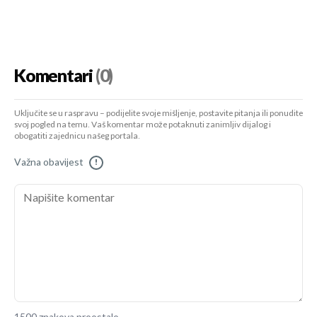
Komentari
(0)
Uključite se u raspravu – podijelite svoje mišljenje, postavite pitanja ili ponudite
svoj pogled na temu. Vaš komentar može potaknuti zanimljiv dijalog i
obogatiti zajednicu našeg portala.
Važna obavijest
!