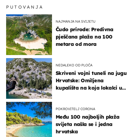
PUTOVANJA
NAJMANJA NA SVIJETU
Čudo prirode: Predivna
pješčana plaža na 100
metara od mora
NEDALEKO OD PLOČA
Skriveni vojni tuneli na jugu
Hrvatske: Omiljena
kupališta na koja lokalci u
miru dolaze roniti i skakati
u more
POKROVITELJ CORONA
Među 100 najboljih plaža
svijeta našla se i jedna
hrvatska