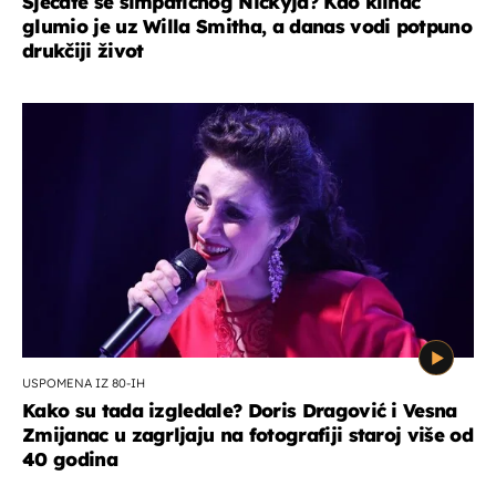
Sjećate se simpatičnog Nickyja? Kao klinac
glumio je uz Willa Smitha, a danas vodi potpuno
drukčiji život
USPOMENA IZ 80-IH
Kako su tada izgledale? Doris Dragović i Vesna
Zmijanac u zagrljaju na fotografiji staroj više od
40 godina