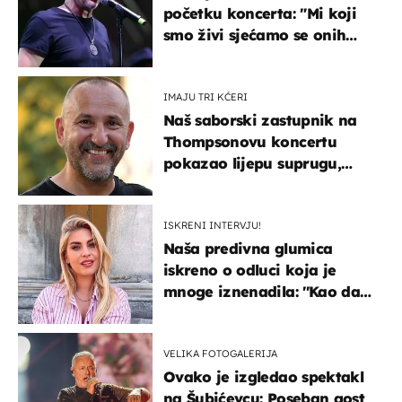
početku koncerta: "Mi koji
smo živi sjećamo se onih
koji nisu..."
IMAJU TRI KĆERI
Naš saborski zastupnik na
Thompsonovu koncertu
pokazao lijepu suprugu,
koja godinama izbjegava
javnost
ISKRENI INTERVJU!
Naša predivna glumica
iskreno o odluci koja je
mnoge iznenadila: ''Kao da
mi je veliki teret pao s leđa''
VELIKA FOTOGALERIJA
Ovako je izgledao spektakl
na Šubićevcu: Poseban gost