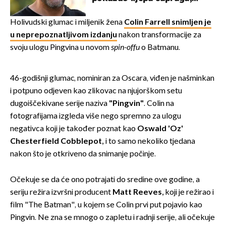
koja godinama izbjegava
javnost
Holivudski glumac i miljenik žena
Colin Farrell snimljen je
u neprepoznatljivom izdanju
nakon transformacije za
svoju ulogu Pingvina u novom
spin-offu
o Batmanu.
46-godišnji glumac, nominiran za Oscara, viđen je našminkan
i potpuno odjeven kao zlikovac na njujorškom setu
dugoiščekivane serije naziva
"Pingvin"
. Colin na
fotografijama izgleda više nego spremno za ulogu
negativca koji je također poznat kao
Oswald 'Oz'
Chesterfield Cobblepot,
i to samo nekoliko tjedana
nakon što je otkriveno da snimanje počinje.
Očekuje se da će ono potrajati do sredine ove godine, a
seriju režira izvršni producent
Matt Reeves,
koji je režirao i
film "The Batman", u kojem se Colin prvi put pojavio kao
Pingvin. Ne zna se mnogo o zapletu i radnji serije, ali očekuje