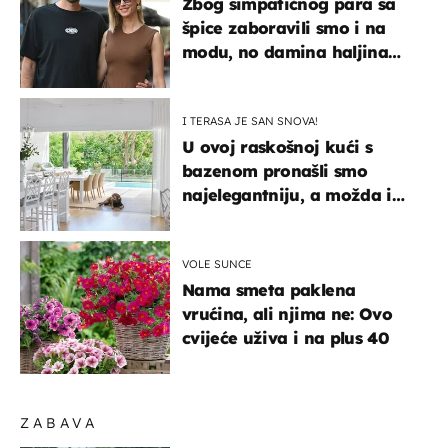
Zbog simpatičnog para sa
špice zaboravili smo i na
modu, no damina haljina
itekako nas se dojmila
I TERASA JE SAN SNOVA!
U ovoj raskošnoj kući s
bazenom pronašli smo
najelegantniju, a možda i
najljepšu bijelu kuhinju
VOLE SUNCE
Nama smeta paklena
vrućina, ali njima ne: Ovo
cvijeće uživa i na plus 40
ZABAVA