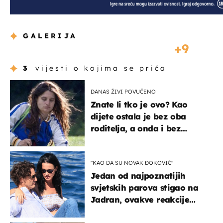
GALERIJA
9
3
vijesti o kojima se priča
DANAS ŽIVI POVUČENO
Znate li tko je ovo? Kao
dijete ostala je bez oba
roditelja, a onda i bez
milijuna koje je trebala
naslijediti
"KAO DA SU NOVAK ĐOKOVIĆ"
Jedan od najpoznatijih
svjetskih parova stigao na
Jadran, ovakve reakcije
vjerojatno nisu očekivali