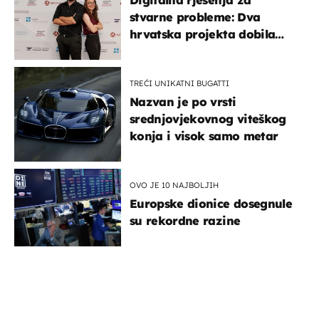
Digitalna rješenja za
stvarne probleme: Dva
hrvatska projekta dobila
potporu za razvoj
TREĆI UNIKATNI BUGATTI
Nazvan je po vrsti
srednjovjekovnog viteškog
konja i visok samo metar
OVO JE 10 NAJBOLJIH
Europske dionice dosegnule
su rekordne razine