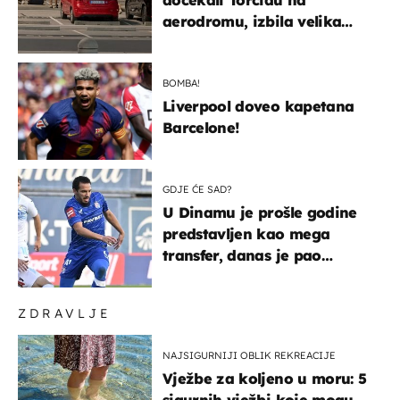
dočekali Torcidu na
aerodromu, izbila velika
masovna tučnjava
BOMBA!
Liverpool doveo kapetana
Barcelone!
GDJE ĆE SAD?
U Dinamu je prošle godine
predstavljen kao mega
transfer, danas je pao
najniže u karijeri
ZDRAVLJE
NAJSIGURNIJI OBLIK REKREACIJE
Vježbe za koljeno u moru: 5