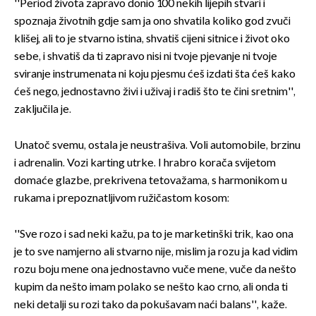
''Period života zapravo donio 100 nekih lijepih stvari i
spoznaja životnih gdje sam ja ono shvatila koliko god zvuči
klišej, ali to je stvarno istina, shvatiš cijeni sitnice i život oko
sebe, i shvatiš da ti zapravo nisi ni tvoje pjevanje ni tvoje
sviranje instrumenata ni koju pjesmu ćeš izdati šta ćeš kako
ćeš nego, jednostavno živi i uživaj i radiš što te čini sretnim'',
zaključila je.
Unatoč svemu, ostala je neustrašiva. Voli automobile, brzinu
i adrenalin. Vozi karting utrke. I hrabro korača svijetom
domaće glazbe, prekrivena tetovažama, s harmonikom u
rukama i prepoznatljivom ružičastom kosom:
''Sve rozo i sad neki kažu, pa to je marketinški trik, kao ona
je to sve namjerno ali stvarno nije, mislim ja rozu ja kad vidim
rozu boju mene ona jednostavno vuče mene, vuče da nešto
kupim da nešto imam polako se nešto kao crno, ali onda ti
neki detalji su rozi tako da pokušavam naći balans'', kaže.