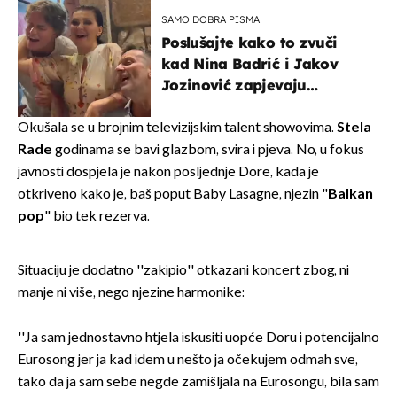
SAMO DOBRA PISMA
Poslušajte kako to zvuči
kad Nina Badrić i Jakov
Jozinović zapjevaju
Oliverov hit!
Okušala se u brojnim televizijskim talent showovima.
Stela
Rade
godinama se bavi glazbom, svira i pjeva. No, u fokus
javnosti dospjela je nakon posljednje Dore, kada je
otkriveno kako je, baš poput Baby Lasagne, njezin "
Balkan
pop
" bio tek rezerva.
Situaciju je dodatno ''zakipio'' otkazani koncert zbog, ni
manje ni više, nego njezine harmonike:
''Ja sam jednostavno htjela iskusiti uopće Doru i potencijalno
Eurosong jer ja kad idem u nešto ja očekujem odmah sve,
tako da ja sam sebe negde zamišljala na Eurosongu, bila sam