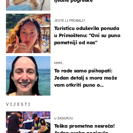
ijedne pogreške
JESTE LI PROBALI?
Turisticu oduševila ponuda
u Primoštenu: "Oni su puno
pametniji od nas"
HMM…
To rade samo psihopati:
Jedan detalj s mora može
vam otkriti puno o
prijateljima
VIJESTI
U ZAGORJU
Teška prometna nesreća!