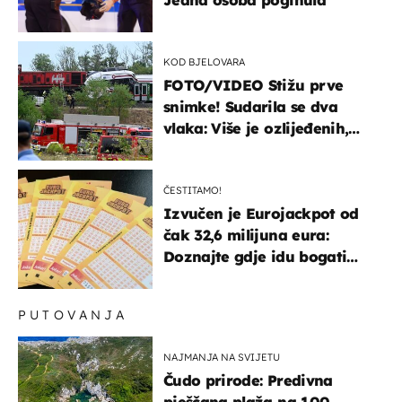
Jedna osoba poginula
KOD BJELOVARA
FOTO/VIDEO Stižu prve
snimke! Sudarila se dva
vlaka: Više je ozlijeđenih,
hitne službe na terenu
ČESTITAMO!
Izvučen je Eurojackpot od
čak 32,6 milijuna eura:
Doznajte gdje idu bogati
dobitci u Hrvatskoj
PUTOVANJA
NAJMANJA NA SVIJETU
Čudo prirode: Predivna