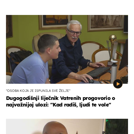
"OSOBA KOJA JE ISPUNILA SVE ŽELJE"
Dugogodišnji liječnik Vatrenih progovorio o
najvažnijoj ulozi: "Kad radiš, ljudi te vole"