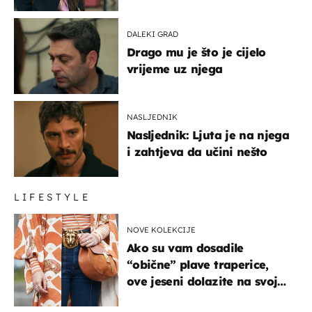
DALEKI GRAD
Drago mu je što je cijelo
vrijeme uz njega
NASLJEDNIK
Nasljednik: Ljuta je na njega
i zahtjeva da učini nešto
LIFESTYLE
NOVE KOLEKCIJE
Ako su vam dosadile
“obične” plave traperice,
ove jeseni dolazite na svoje
- izdvajamo 15 hit modela