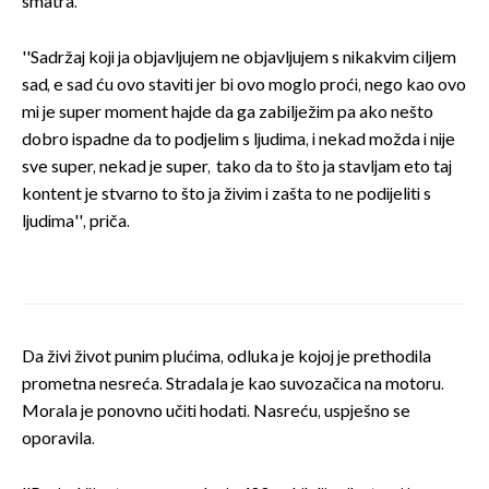
smatra.
''Sadržaj koji ja objavljujem ne objavljujem s nikakvim ciljem
sad, e sad ću ovo staviti jer bi ovo moglo proći, nego kao ovo
mi je super moment hajde da ga zabilježim pa ako nešto
dobro ispadne da to podjelim s ljudima, i nekad možda i nije
sve super, nekad je super, tako da to što ja stavljam eto taj
kontent je stvarno to što ja živim i zašta to ne podijeliti s
ljudima'', priča.
Da živi život punim plućima, odluka je kojoj je prethodila
prometna nesreća. Stradala je kao suvozačica na motoru.
Morala je ponovno učiti hodati. Nasreću, uspješno se
oporavila.