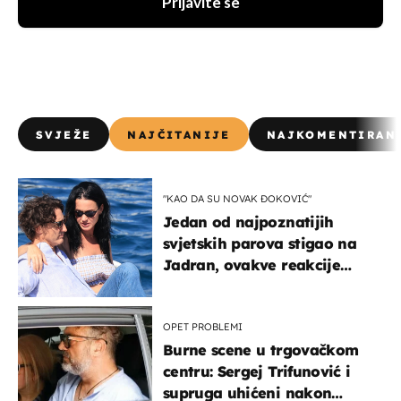
Prijavite se
SVJEŽE
NAJČITANIJE
NAJKOMENTIRAN
"KAO DA SU NOVAK ĐOKOVIĆ"
Jedan od najpoznatijih
svjetskih parova stigao na
Jadran, ovakve reakcije
vjerojatno nisu očekivali
OPET PROBLEMI
Burne scene u trgovačkom
centru: Sergej Trifunović i
supruga uhićeni nakon