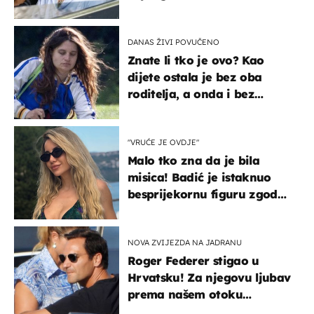
svađe!
DANAS ŽIVI POVUČENO
Znate li tko je ovo? Kao
dijete ostala je bez oba
roditelja, a onda i bez
milijuna koje je trebala
naslijediti
"VRUĆE JE OVDJE"
Malo tko zna da je bila
misica! Badić je istaknuo
besprijekornu figuru zgodne
voditeljice
NOVA ZVIJEZDA NA JADRANU
Roger Federer stigao u
Hrvatsku! Za njegovu ljubav
prema našem otoku
zaslužan je jedan poznati