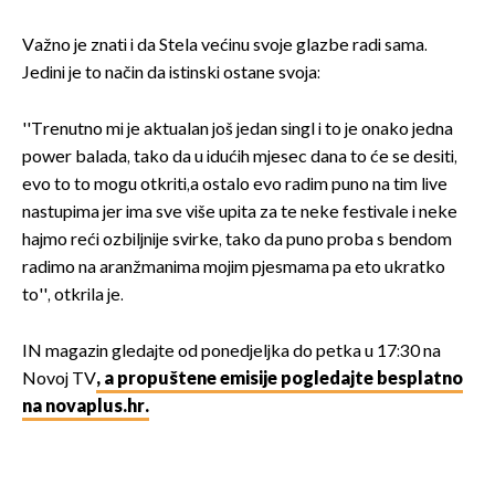
Važno je znati i da Stela većinu svoje glazbe radi sama.
Jedini je to način da istinski ostane svoja:
''Trenutno mi je aktualan još jedan singl i to je onako jedna
power balada, tako da u idućih mjesec dana to će se desiti,
evo to to mogu otkriti,a ostalo evo radim puno na tim live
nastupima jer ima sve više upita za te neke festivale i neke
hajmo reći ozbiljnije svirke, tako da puno proba s bendom
radimo na aranžmanima mojim pjesmama pa eto ukratko
to'', otkrila je.
IN magazin gledajte od ponedjeljka do petka u 17:30 na
Novoj TV
, a propuštene emisije pogledajte besplatno
na novaplus.hr.