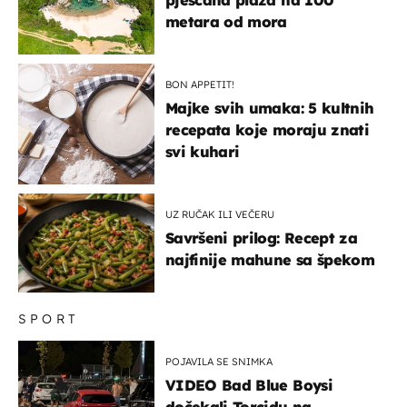
pješčana plaža na 100
metara od mora
BON APPETIT!
Majke svih umaka: 5 kultnih
recepata koje moraju znati
svi kuhari
UZ RUČAK ILI VEČERU
Savršeni prilog: Recept za
najfinije mahune sa špekom
SPORT
POJAVILA SE SNIMKA
VIDEO Bad Blue Boysi