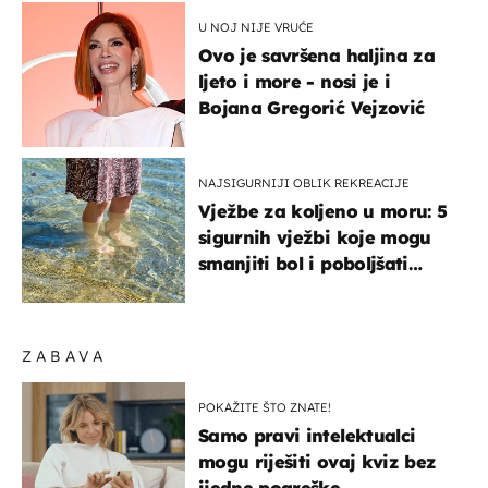
U NOJ NIJE VRUĆE
Ovo je savršena haljina za
ljeto i more - nosi je i
Bojana Gregorić Vejzović
NAJSIGURNIJI OBLIK REKREACIJE
Vježbe za koljeno u moru: 5
sigurnih vježbi koje mogu
smanjiti bol i poboljšati
pokretljivost
ZABAVA
POKAŽITE ŠTO ZNATE!
Samo pravi intelektualci
mogu riješiti ovaj kviz bez