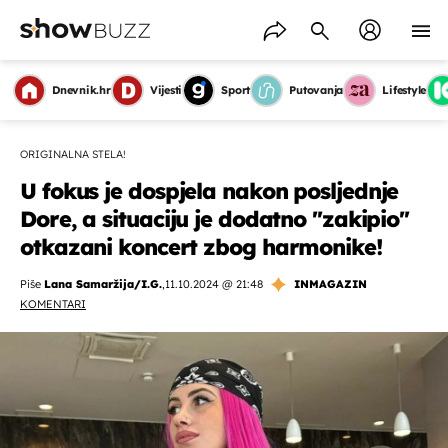
Dnevnik.hr
Vijesti
Sport
Putovanja
Lifestyle
ORIGINALNA STELA!
U fokus je dospjela nakon posljednje
Dore, a situaciju je dodatno ''zakipio''
otkazani koncert zbog harmonike!
Piše
Lana Samaržija/I.G.
,
11.10.2024 @ 21:48
INMAGAZIN
KOMENTARI
OMOGUĆI OBAVIJESTI