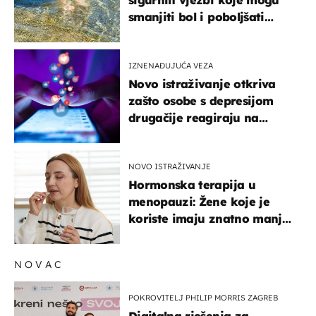
sigurnih vježbi koje mogu
smanjiti bol i poboljšati
pokretljivost
IZNENAĐUJUĆA VEZA
Novo istraživanje otkriva
zašto osobe s depresijom
drugačije reagiraju na
lajkove
NOVO ISTRAŽIVANJE
Hormonska terapija u
menopauzi: Žene koje je
koriste imaju znatno manji
rizik od ovoga
NOVAC
POKROVITELJ PHILIP MORRIS ZAGREB