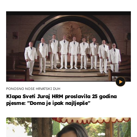
PONOSNO NOSE HRVATSKI DUH
Klapa Sveti Juraj HRM proslavila 25 godina
pjesme: "Doma je ipak najljepše"