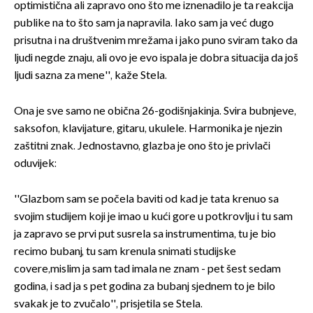
optimistična ali zapravo ono što me iznenadilo je ta reakcija
publike na to što sam ja napravila. Iako sam ja već dugo
prisutna i na društvenim mrežama i jako puno sviram tako da
ljudi negde znaju, ali ovo je evo ispala je dobra situacija da još
ljudi sazna za mene'', kaže Stela.
Ona je sve samo ne obična 26-godišnjakinja. Svira bubnjeve,
saksofon, klavijature, gitaru, ukulele. Harmonika je njezin
zaštitni znak. Jednostavno, glazba je ono što je privlači
oduvijek:
''Glazbom sam se počela baviti od kad je tata krenuo sa
svojim studijem koji je imao u kući gore u potkrovlju i tu sam
ja zapravo se prvi put susrela sa instrumentima, tu je bio
recimo bubanj, tu sam krenula snimati studijske
covere,mislim ja sam tad imala ne znam - pet šest sedam
godina, i sad ja s pet godina za bubanj sjednem to je bilo
svakak je to zvučalo'', prisjetila se Stela.