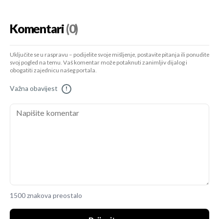
Komentari
(0)
Uključite se u raspravu – podijelite svoje mišljenje, postavite pitanja ili ponudite
svoj pogled na temu. Vaš komentar može potaknuti zanimljiv dijalog i
obogatiti zajednicu našeg portala.
Važna obavijest
!
1500 znakova preostalo