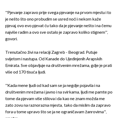
''Pjevanje zapravo prije svega pjevanje na prvom mjestu i to
je nešto što ono probudim se usred noći i nekom kaže
pjevaj, ovo evo pjevat ću tako da je pjevanje nešto i na čemu
najviše radim a ovo sve ostalo je zapravo koliko stignem'',
govori.
Trenutačno živi na relaciji Zagreb - Beograd. Putuje
svijetom i nastupa. Od Kanade do Ujedinjenih Arapskih
Emirata. Sve objavljuje na društvenim mrežama, gdje je prati
više od 170 tisuća ljudi.
''Kada mene ljudi od kad sam se ja negdje pojavila i na
društvenim mrežama i javno i na svirkama, ljudi me pamte po
tome da pjevam više stilova i da kao ne znam možda me
zato zovu na raznorazna mjesta, tako da mislim da zapravo
fora u tome upravo što se ja ne ograničavam žanrovima'',