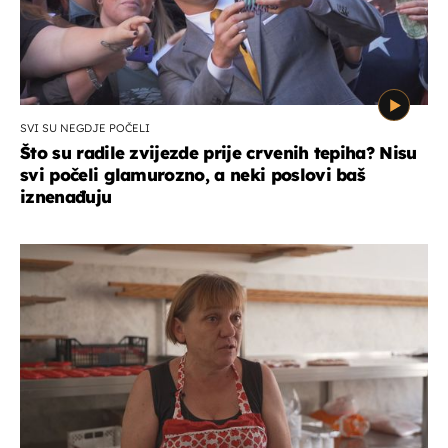
SVI SU NEGDJE POČELI
Što su radile zvijezde prije crvenih tepiha? Nisu
svi počeli glamurozno, a neki poslovi baš
iznenađuju