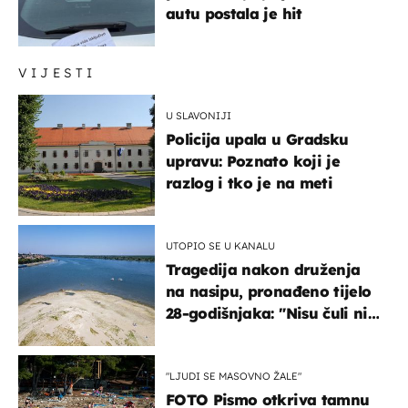
autu postala je hit
VIJESTI
U SLAVONIJI
Policija upala u Gradsku
upravu: Poznato koji je
razlog i tko je na meti
UTOPIO SE U KANALU
Tragedija nakon druženja
na nasipu, pronađeno tijelo
28-godišnjaka: "Nisu čuli ni
jauk ni poziv upomoć"
"LJUDI SE MASOVNO ŽALE"
FOTO Pismo otkriva tamnu