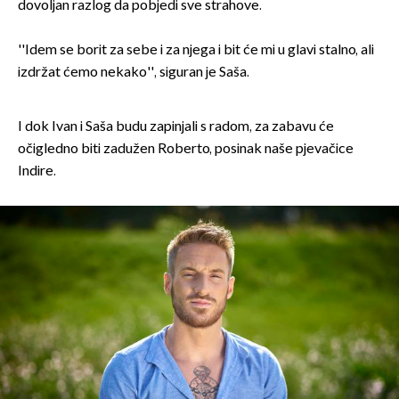
dovoljan razlog da pobjedi sve strahove.
''Idem se borit za sebe i za njega i bit će mi u glavi stalno, ali
izdržat ćemo nekako'', siguran je Saša.
I dok Ivan i Saša budu zapinjali s radom, za zabavu će
očigledno biti zadužen Roberto, posinak naše pjevačice
Indire.