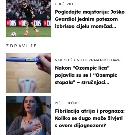
ODUŠEVIO
Pogledajte majstoriju: Joško
Gvardiol jednim potezom
izbrisao cijelu momčad
Atletica
ZDRAVLJE
NIJE SLUŽBENO PRIZNATA NUSPOJAVA,
ALI ...
Nakon “Ozempic lica”
pojavila su se i “Ozempic
stopala” – stručnjaci
objašnjavaju što se događa
PIŠE LIJEČNIK
Fibrilacija atrija i prognoza:
Koliko se dugo može živjeti
s ovom dijagnozom?