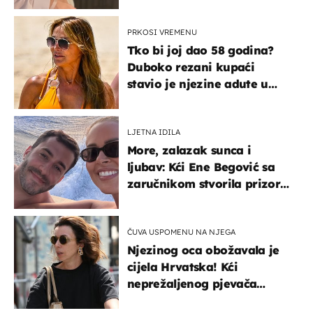
rodnoj Hercegovini
PRKOSI VREMENU
Tko bi joj dao 58 godina?
Duboko rezani kupaći
stavio je njezine adute u
prvi plan
LJETNA IDILA
More, zalazak sunca i
ljubav: Kći Ene Begović sa
zaručnikom stvorila prizor
kao s razglednice
ČUVA USPOMENU NA NJEGA
Njezinog oca obožavala je
cijela Hrvatska! Kći
neprežaljenog pjevača
projurila špicom na dva