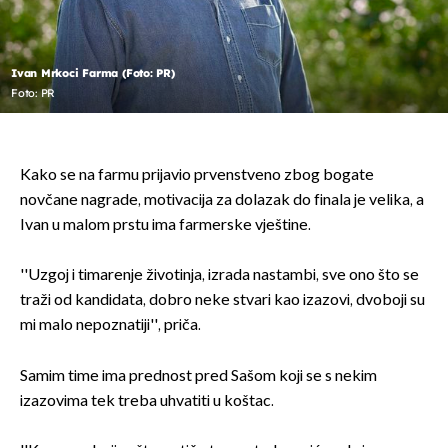
Ivan Mrkoci Farma (Foto: PR)
Foto: PR
Kako se na farmu prijavio prvenstveno zbog bogate
novčane nagrade, motivacija za dolazak do finala je velika, a
Ivan u malom prstu ima farmerske vještine.
''Uzgoj i timarenje životinja, izrada nastambi, sve ono što se
traži od kandidata, dobro neke stvari kao izazovi, dvoboji su
mi malo nepoznatiji'', priča.
Samim time ima prednost pred Sašom koji se s nekim
izazovima tek treba uhvatiti u koštac.