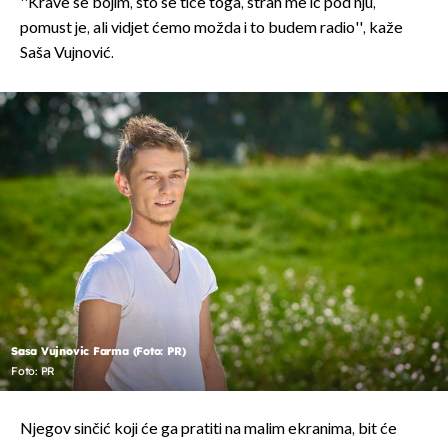
''Krave se bojim, što se tiče toga, strah me ić pod nju,
pomust je, ali vidjet ćemo možda i to budem radio'', kaže
Saša Vujnović.
Sasa Vujnovic Farma (Foto: PR)
Foto: PR
Njegov sinčić koji će ga pratiti na malim ekranima, bit će