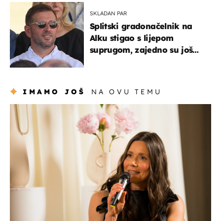
kotača
SKLADAN PAR
Splitski gradonačelnik na
Alku stigao s lijepom
suprugom, zajedno su još
od fakulteta
IMAMO JOŠ
NA OVU TEMU
moda & ljepota