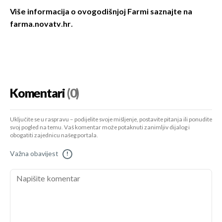
Više informacija o ovogodišnjoj Farmi saznajte
na
farma.novatv.hr.
Komentari
(0)
Uključite se u raspravu – podijelite svoje mišljenje, postavite pitanja ili ponudite
svoj pogled na temu. Vaš komentar može potaknuti zanimljiv dijalog i
obogatiti zajednicu našeg portala.
Važna obavijest
!