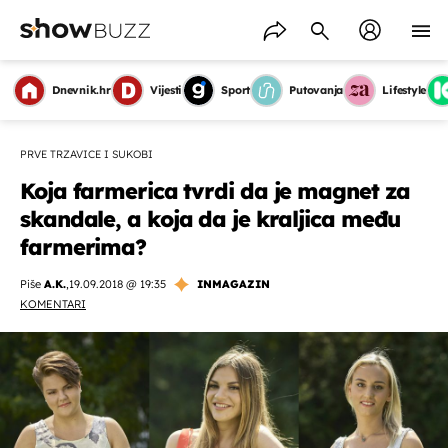
Dnevnik.hr
Vijesti
Sport
Putovanja
Lifestyle
PRVE TRZAVICE I SUKOBI
Koja farmerica tvrdi da je magnet za
skandale, a koja da je kraljica među
farmerima?
Piše
A.K.
,
19.09.2018 @ 19:35
INMAGAZIN
KOMENTARI
OMOGUĆI OBAVIJESTI