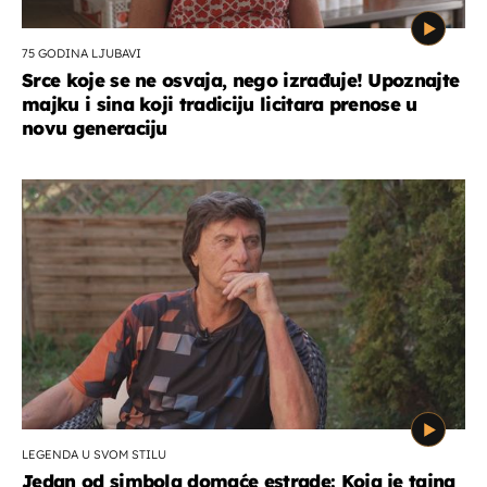
75 GODINA LJUBAVI
Srce koje se ne osvaja, nego izrađuje! Upoznajte
majku i sina koji tradiciju licitara prenose u
novu generaciju
LEGENDA U SVOM STILU
Jedan od simbola domaće estrade: Koja je tajna