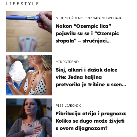
LIFESTYLE
NIJE SLUŽBENO PRIZNATA NUSPOJAVA,
ALI ...
Nakon “Ozempic lica”
pojavila su se i “Ozempic
stopala” – stručnjaci
objašnjavaju što se događa
MIKROTREND
Sinj, alkari i dašak dolce
vite: Jedna haljina
pretvorila je tribine u scenu
iz talijanskog filma
PIŠE LIJEČNIK
Fibrilacija atrija i prognoza:
Koliko se dugo može živjeti
s ovom dijagnozom?