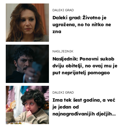
DALEKI GRAD
Daleki grad: Životno je
ugrožena, no to nitko ne
zna
NASLJEDNIK
Nasljednik: Ponovni sukob
dviju obitelji, no ovaj mu je
put neprijatelj pomogao
DALEKI GRAD
Ima tek šest godina, a već
je jedan od
najnagrađivanijih dječjih
glumaca