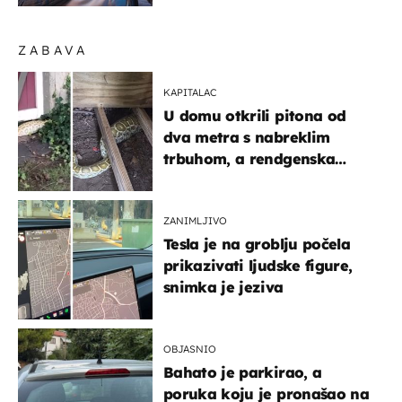
ZABAVA
KAPITALAC
U domu otkrili pitona od
dva metra s nabreklim
trbuhom, a rendgenska
snimka otkrila posljednji
obrok
ZANIMLJIVO
Tesla je na groblju počela
prikazivati ljudske figure,
snimka je jeziva
OBJASNIO
Bahato je parkirao, a
poruka koju je pronašao na