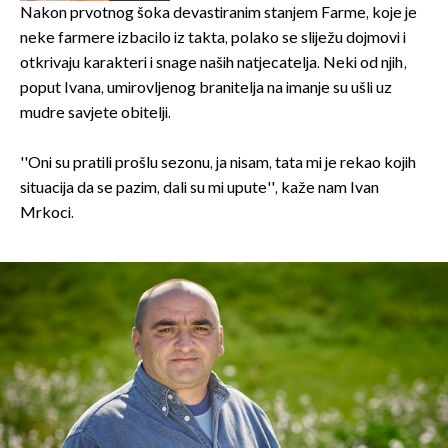
Nakon prvotnog šoka devastiranim stanjem Farme, koje je
neke farmere izbacilo iz takta, polako se sliježu dojmovi i
otkrivaju karakteri i snage naših natjecatelja. Neki od njih,
poput Ivana, umirovljenog branitelja na imanje su ušli uz
mudre savjete obitelji.
''Oni su pratili prošlu sezonu, ja nisam, tata mi je rekao kojih
situacija da se pazim, dali su mi upute'', kaže nam Ivan
Mrkoci.