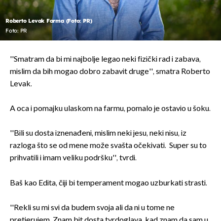
Roberto Levak Farma (Foto: PR)
Foto: PR
''Smatram da bi mi najbolje legao neki fizički rad i zabava,
mislim da bih mogao dobro zabavit druge'', smatra Roberto
Levak.
A oca i pomajku ulaskom na farmu, pomalo je ostavio u šoku.
''Bili su dosta iznenađeni, mislim neki jesu, neki nisu, iz
razloga što se od mene može svašta očekivati. Super su to
prihvatili i imam veliku podršku'', tvrdi.
Baš kao Edita, čiji bi temperament mogao uzburkati strasti.
''Rekli su mi svi da budem svoja ali da ni u tome ne
pretjerujem. Znam bit dosta tvrdoglava, kad znam da sam u