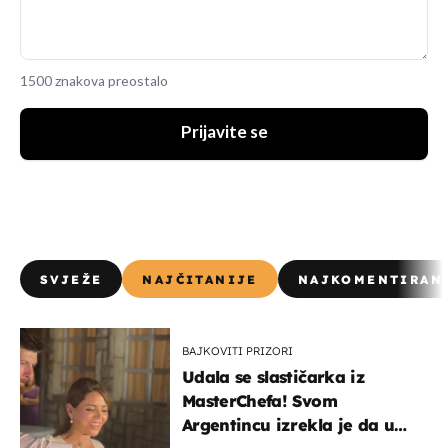
1500 znakova preostalo
Prijavite se
SVJEŽE
NAJČITANIJE
NAJKOMENTIRAN
BAJKOVITI PRIZORI
Udala se slastičarka iz
MasterChefa! Svom
Argentincu izrekla je da u