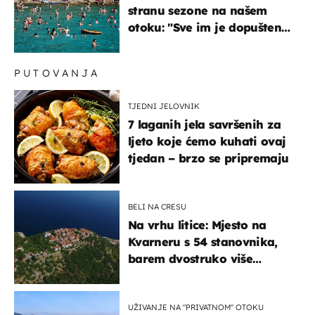
stranu sezone na našem
otoku: "Sve im je dopušteno!
Izlijevaju fekalije u more,
na plažama se dobije kožni
PUTOVANJA
osip"
TJEDNI JELOVNIK
7 laganih jela savršenih za
ljeto koje ćemo kuhati ovaj
tjedan – brzo se pripremaju
BELI NA CRESU
Na vrhu litice: Mjesto na
Kvarneru s 54 stanovnika,
barem dvostruko više
mačaka i pogledom od
kojega zastaje dah
UŽIVANJE NA "PRIVATNOM" OTOKU