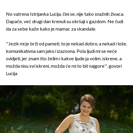
No vatrena Istrijanka Lucija, čini se, nije tako snažnih živaca.
Dapače, već drugi dan krenuli su okršaji s gazdom. Ne čudi
da za sebe kaže kako je mamac za skandale.
''Jezik mi je brži od pameti, to je nekad dobro, a nekad i loše,
komunikativna sam jako i izazovna. Pola ljudi mi se neće
svidjeti, jer znam što želim i kakve ljude ja volim, iskrene, a
možda nisu svi iskreni, možda će mi to bit najgore'', govori
Lucija.