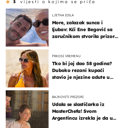
3
vijesti o kojima se priča
LJETNA IDILA
More, zalazak sunca i
ljubav: Kći Ene Begović sa
zaručnikom stvorila prizor
kao s razglednice
PRKOSI VREMENU
Tko bi joj dao 58 godina?
Duboko rezani kupaći
stavio je njezine adute u
prvi plan
BAJKOVITI PRIZORI
Udala se slastičarka iz
MasterChefa! Svom
Argentincu izrekla je da u
rodnoj Hercegovini