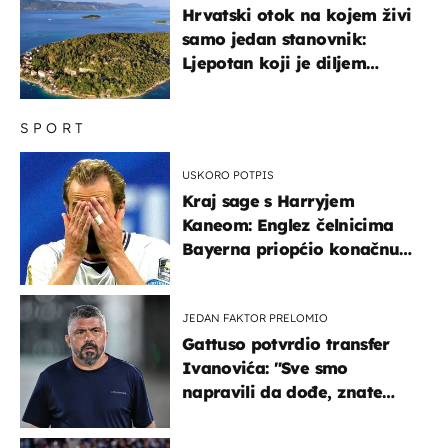
Hrvatski otok na kojem živi
samo jedan stanovnik:
Ljepotan koji je diljem
svijeta poznat po svojem
"bijelom zlatu"
SPORT
USKORO POTPIS
Kraj sage s Harryjem
Kaneom: Englez čelnicima
Bayerna priopćio konačnu
odluku
JEDAN FAKTOR PRELOMIO
Gattuso potvrdio transfer
Ivanovića: "Sve smo
napravili da dođe, znate
kamo je otišao..."