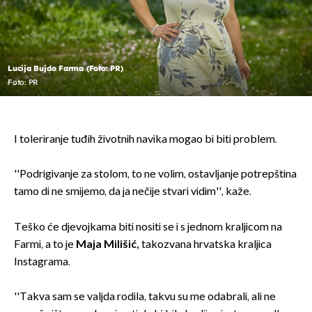
Lucija Bujdo Farma (Foto: PR)
Foto: PR
I toleriranje tuđih životnih navika mogao bi biti problem.
''Podrigivanje za stolom, to ne volim, ostavljanje potrepština
tamo di ne smijemo, da ja nečije stvari vidim'', kaže.
Teško će djevojkama biti nositi se i s jednom kraljicom na
Farmi, a to je
Maja Milišić,
takozvana hrvatska kraljica
Instagrama.
''Takva sam se valjda rodila, takvu su me odabrali, ali ne