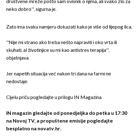
društvene mreže pošto sam ovisnik o njima, ali svako zlo za
neko dobro'', sigurna je.
Zato ima svaku namjeru dokazati kako je više od lijepog lica.
''Nije mi strano ako treba nešto napraviti i oko vrta ili
skuhati, al životinjice su mi kao antistres terapija'',
objašnjava.
Jer napetih situacija već nakon tri dana na farmi ne
nedostaje.
Cijelu priču pogledajte u prilogu IN Magazina.
IN magazin gledajte od ponedjeljka do petka u 17:30
na Novoj TV, a propuštene emisije pogledajte
besplatno na novatv.h
r.