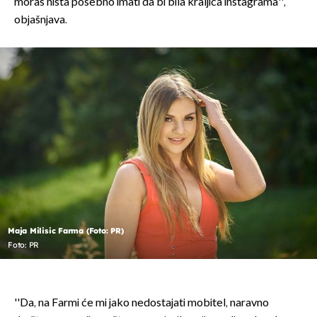
moraš ništa posebno imati da bi bila kraljica instagrama'',
objašnjava.
Maja Milisic Farma (Foto: PR)
Foto: PR
''Da, na Farmi će mi jako nedostajati mobitel, naravno