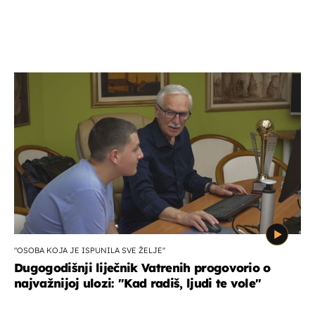
"OSOBA KOJA JE ISPUNILA SVE ŽELJE"
Dugogodišnji liječnik Vatrenih progovorio o
najvažnijoj ulozi: "Kad radiš, ljudi te vole"