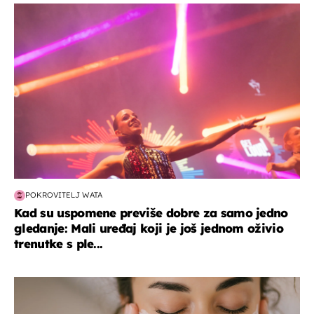
kultura & zabava
POKROVITELJ WATA
Kad su uspomene previše dobre za samo jedno
gledanje: Mali uređaj koji je još jednom oživio
trenutke s ple...
moda & ljepota