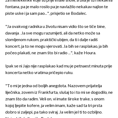
za menekenke koje su prije imale show, a bila je tu i nekakva
fontana, pa je malo rosilo pa je navlažilo nekakav najlon te
piste uske i ja sam pao...", prisjetio se Bodalec.
"Ja ovakvog radnika u životu nisam vidio što se tiče bine,
davanja . Ja sve mogu razumijeti, ali da netko može sa
slomljenom rukom, praktički ubijen, da ti i dalje radiš
koncert, ja to ne mogu vjerovati. Ja bih se rasplakao, ja bih
počeo plakati, ne znam što bi radio ...", kaže Houra.
Ipak se ni Jajo nije rasplakao kad mu je petnaest minuta prije
koncerta netko vratima pričepio ruku.
"To mi je jedna od boljih anegdota. Nazovem prijatelja
liječnika, zovem iz Frankfurta, slušaj to i to mi se dogodilo, ne
znam što da radim. Veli on, vi imate široke trake, s onom
kojoj ljepite kofere, ja velim imam, kaže sad ta tri prsta
dobro si zaljepi, pa tako sviraj. Ja velim jel ti to ozbiljno.