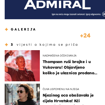
GALERIJA
24
3
vijesti o kojima se priča
NADMAŠENA OČEKIVANJA
Thompson ruši brojke i u
Vukovaru! Objavljeno
koliko je ulaznica prodano
u kratkom vremenu
ČUVA USPOMENU NA NJEGA
Njezinog oca obožavala je
cijela Hrvatska! Kći