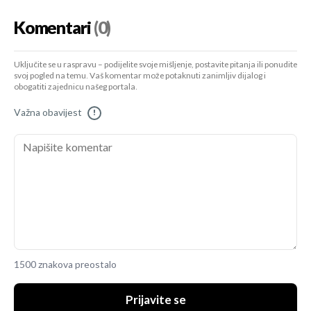
Komentari
(0)
Uključite se u raspravu – podijelite svoje mišljenje, postavite pitanja ili ponudite
svoj pogled na temu. Vaš komentar može potaknuti zanimljiv dijalog i
obogatiti zajednicu našeg portala.
Važna obavijest
!
1500 znakova preostalo
Prijavite se