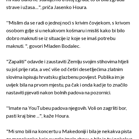
strave i užasa....", priča Jasenko Houra.
''Mislim da se radi o jednoj noći s krivim čovjekom, s krivom
osobom gdje si u nekakvom košmaru i misliš kako bi bilo
dobro maknuti se iz situacije iz koje se imaš potrebu
maknuti. ", govori Mladen Bodalec.
"Zapaliti" odavde i zaustaviti Zemlju svojim stihovima htjeli
su još prije rata, a već više od četiri desetljećima zlatnim
slovima ispisuju hrvatsku glazbenu povijest. Publika im je
uvijek bila na prvom mjestu, pa čak i onda kad je to značilo
nastaviti pjevati nakon bolnih padova na pozornici.
''Imate na YouTubeu padova njegovih. Voli on zagrliti bor,
pasti kraj bine ...", kaže Houra.
"Mi smo bili na koncertu u Makedoniji i bila je nekakva pista