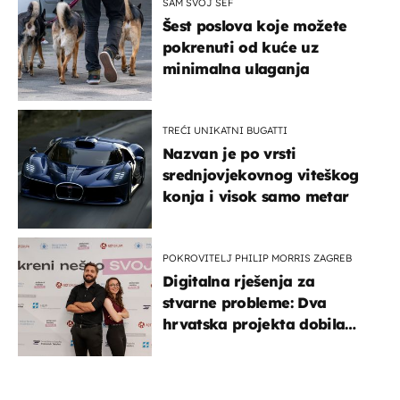
SAM SVOJ ŠEF
Šest poslova koje možete
pokrenuti od kuće uz
minimalna ulaganja
TREĆI UNIKATNI BUGATTI
Nazvan je po vrsti
srednjovjekovnog viteškog
konja i visok samo metar
POKROVITELJ PHILIP MORRIS ZAGREB
Digitalna rješenja za
stvarne probleme: Dva
hrvatska projekta dobila
potporu za razvoj