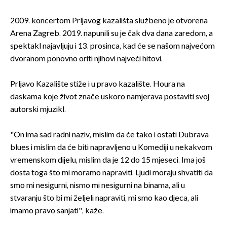
2009. koncertom Prljavog kazališta službeno je otvorena
Arena Zagreb. 2019. napunili su je čak dva dana zaredom, a
spektakl najavljuju i 13. prosinca, kad će se našom najvećom
dvoranom ponovno oriti njihovi najveći hitovi.
Prljavo Kazalište stiže i u pravo kazalište. Houra na
daskama koje život znače uskoro namjerava postaviti svoj
autorski mjuzikl.
"On ima sad radni naziv, mislim da će tako i ostati Dubrava
blues i mislim da će biti napravljeno u Komediji u nekakvom
vremenskom dijelu, mislim da je 12 do 15 mjeseci. Ima još
dosta toga što mi moramo napraviti. Ljudi moraju shvatiti da
smo mi nesigurni, nismo mi nesigurni na binama, ali u
stvaranju što bi mi željeli napraviti, mi smo kao djeca, ali
imamo pravo sanjati", kaže.