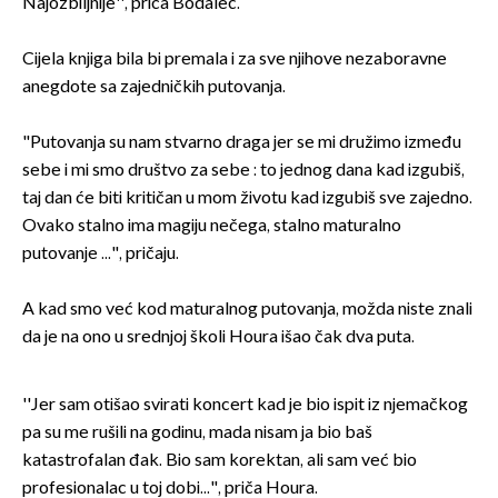
Najozbiljnije'', priča Bodalec.
Cijela knjiga bila bi premala i za sve njihove nezaboravne
anegdote sa zajedničkih putovanja.
"Putovanja su nam stvarno draga jer se mi družimo između
sebe i mi smo društvo za sebe : to jednog dana kad izgubiš,
taj dan će biti kritičan u mom životu kad izgubiš sve zajedno.
Ovako stalno ima magiju nečega, stalno maturalno
putovanje ...", pričaju.
A kad smo već kod maturalnog putovanja, možda niste znali
da je na ono u srednjoj školi Houra išao čak dva puta.
''Jer sam otišao svirati koncert kad je bio ispit iz njemačkog
pa su me rušili na godinu, mada nisam ja bio baš
katastrofalan đak. Bio sam korektan, ali sam već bio
profesionalac u toj dobi...", priča Houra.