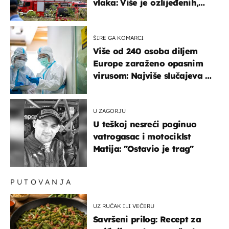
vlaka: Više je ozlijeđenih,
hitne službe na terenu
ŠIRE GA KOMARCI
Više od 240 osoba diljem
Europe zaraženo opasnim
virusom: Najviše slučajeva u
našem susjedstvu
U ZAGORJU
U teškoj nesreći poginuo
vatrogasac i motociklst
Matija: "Ostavio je trag"
PUTOVANJA
UZ RUČAK ILI VEČERU
Savršeni prilog: Recept za