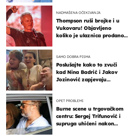
NADMAŠENA OČEKIVANJA
Thompson ruši brojke i u
Vukovaru! Objavljeno
koliko je ulaznica prodano
u kratkom vremenu
SAMO DOBRA PISMA
Poslušajte kako to zvuči
kad Nina Badrić i Jakov
Jozinović zapjevaju
Oliverov hit!
OPET PROBLEMI
Burne scene u trgovačkom
centru: Sergej Trifunović i
supruga uhićeni nakon
svađe!