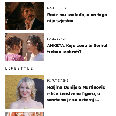
NASLJEDNIK
Rade mu iza leđa, a on toga
nije svjestan
NASLJEDNIK
ANKETA: Koju ženu bi Serhat
trebao izabrati?
LIFESTYLE
POPUT SIRENE
Haljina Danijele Martinović
ističe ženstvenu figuru, a
savršena je za večernji
izlazak na moru