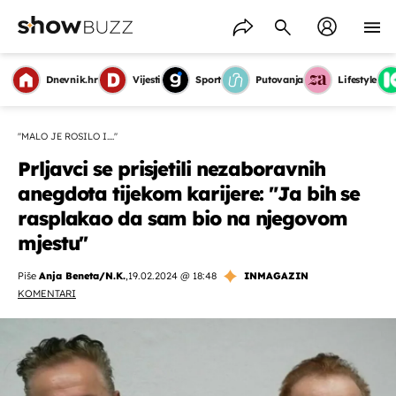
Dnevnik.hr
Vijesti
Sport
Putovanja
Lifestyle
''MALO JE ROSILO I....''
Prljavci se prisjetili nezaboravnih
anegdota tijekom karijere: "Ja bih se
rasplakao da sam bio na njegovom
mjestu''
Piše
Anja Beneta/N.K.
,
19.02.2024 @ 18:48
INMAGAZIN
KOMENTARI
OMOGUĆI OBAVIJESTI