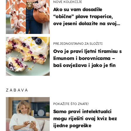
NOVE KOLEKCIJE
Ako su vam dosadile
“obične” plave traperice,
ove jeseni dolazite na svoje
- izdvajamo 15 hit modela
PREJEDNOSTAVNO ZA SLOŽITI
Ovo je pravi ljetni tiramisu s
limunom i borovnicama –
baš osvježava i jako je fin
ZABAVA
POKAŽITE ŠTO ZNATE!
Samo pravi intelektualci
mogu riješiti ovaj kviz bez
ijedne pogreške