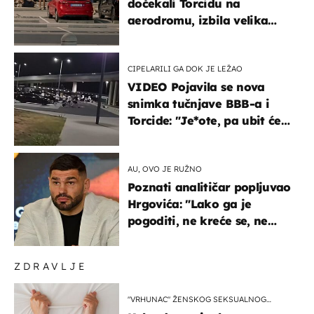
dočekali Torcidu na
aerodromu, izbila velika
masovna tučnjava
CIPELARILI GA DOK JE LEŽAO
VIDEO Pojavila se nova
snimka tučnjave BBB-a i
Torcide: "Je*ote, pa ubit će
ga!"
AU, OVO JE RUŽNO
Poznati analitičar popljuvao
Hrgovića: "Lako ga je
pogoditi, ne kreće se, ne
koristi noge..."
ZDRAVLJE
"VRHUNAC" ŽENSKOG SEKSUALNOG
ISKUSTVA