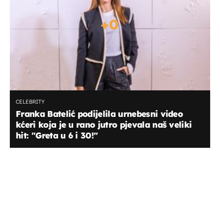
+
0
CELEBRITY
Franka Batelić podijelila urnebesni video
kćeri koja je u rano jutro pjevala naš veliki
hit: ''Greta u 6 i 30!''