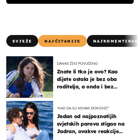
SVJEŽE
NAJČITANIJE
NAJKOMENTIRAN
DANAS ŽIVI POVUČENO
Znate li tko je ovo? Kao
dijete ostala je bez oba
roditelja, a onda i bez
milijuna koje je trebala
naslijediti
"KAO DA SU NOVAK ĐOKOVIĆ"
Jedan od najpoznatijih
svjetskih parova stigao na
Jadran, ovakve reakcije
vjerojatno nisu očekivali