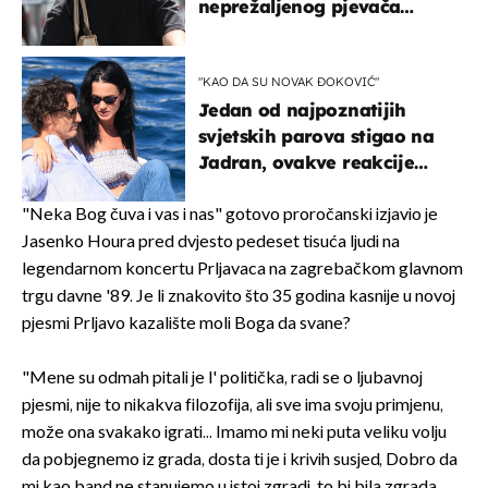
neprežaljenog pjevača
projurila špicom na dva
kotača
"KAO DA SU NOVAK ĐOKOVIĆ"
Jedan od najpoznatijih
svjetskih parova stigao na
Jadran, ovakve reakcije
vjerojatno nisu očekivali
"Neka Bog čuva i vas i nas" gotovo proročanski izjavio je
Jasenko Houra pred dvjesto pedeset tisuća ljudi na
legendarnom koncertu Prljavaca na zagrebačkom glavnom
trgu davne '89. Je li znakovito što 35 godina kasnije u novoj
pjesmi Prljavo kazalište moli Boga da svane?
"Mene su odmah pitali je l' politička, radi se o ljubavnoj
pjesmi, nije to nikakva filozofija, ali sve ima svoju primjenu,
može ona svakako igrati... Imamo mi neki puta veliku volju
da pobjegnemo iz grada, dosta ti je i krivih susjed, Dobro da
mi kao band ne stanujemo u istoj zgradi, to bi bila zgrada