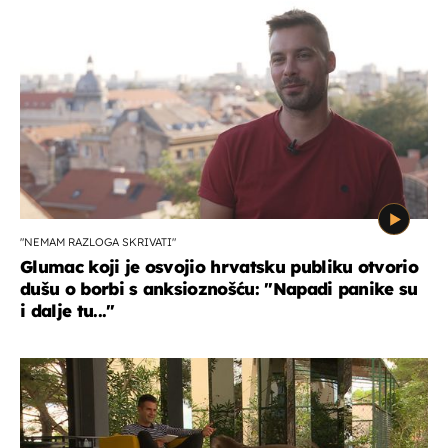
"NEMAM RAZLOGA SKRIVATI"
Glumac koji je osvojio hrvatsku publiku otvorio
dušu o borbi s anksioznošću: "Napadi panike su
i dalje tu..."