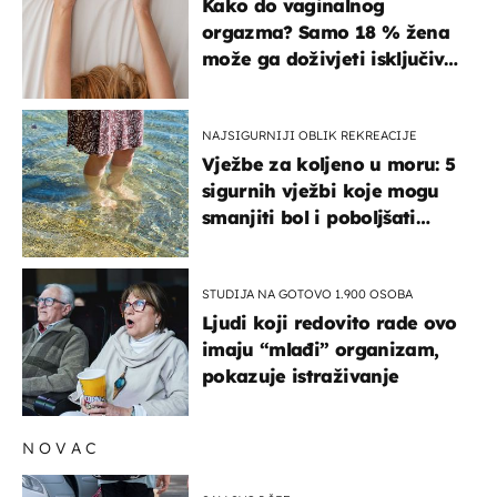
Kako do vaginalnog
orgazma? Samo 18 % žena
može ga doživjeti isključivo
na ovaj način
NAJSIGURNIJI OBLIK REKREACIJE
Vježbe za koljeno u moru: 5
sigurnih vježbi koje mogu
smanjiti bol i poboljšati
pokretljivost
STUDIJA NA GOTOVO 1.900 OSOBA
Ljudi koji redovito rade ovo
imaju “mlađi” organizam,
pokazuje istraživanje
NOVAC