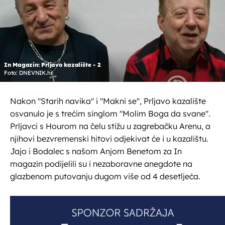
In Magazin: Prljavo kazalište - 2
Foto: DNEVNIK.hr
Nakon "Starih navika" i "Makni se", Prljavo kazalište
osvanulo je s trećim singlom "Molim Boga da svane".
Prljavci s Hourom na čelu stižu u zagrebačku Arenu, a
njihovi bezvremenski hitovi odjekivat će i u kazalištu.
Jajo i Bodalec s našom Anjom Benetom za In
magazin podijelili su i nezaboravne anegdote na
glazbenom putovanju dugom više od 4 desetljeća.