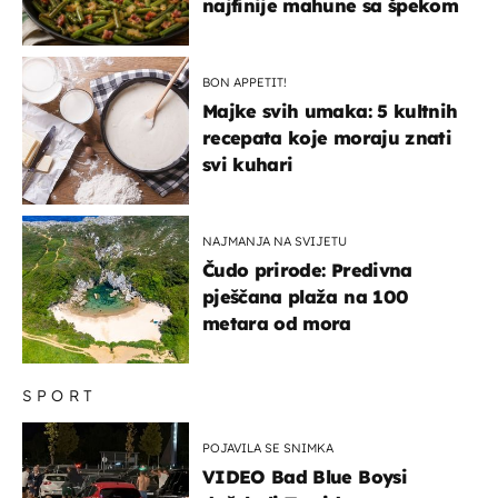
najfinije mahune sa špekom
BON APPETIT!
Majke svih umaka: 5 kultnih
recepata koje moraju znati
svi kuhari
NAJMANJA NA SVIJETU
Čudo prirode: Predivna
pješčana plaža na 100
metara od mora
SPORT
POJAVILA SE SNIMKA
VIDEO Bad Blue Boysi