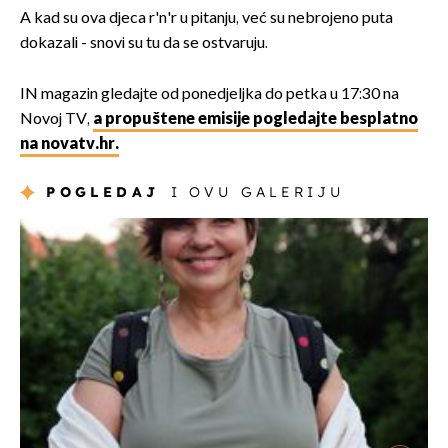
A kad su ova djeca r'n'r u pitanju, već su nebrojeno puta
dokazali - snovi su tu da se ostvaruju.
IN magazin gledajte od ponedjeljka do petka u 17:30 na
Novoj TV,
a propuštene emisije pogledajte besplatno
na novatv.hr.
POGLEDAJ
I OVU GALERIJU