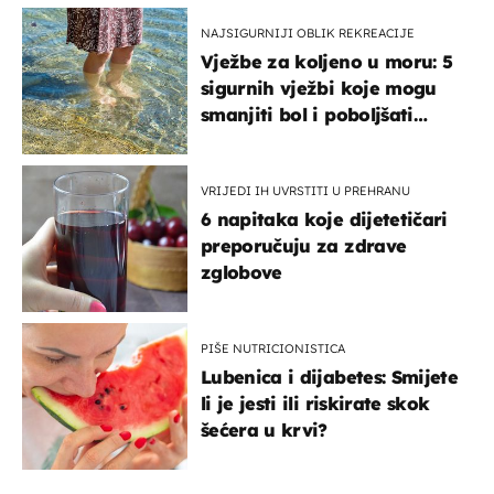
NAJSIGURNIJI OBLIK REKREACIJE
Vježbe za koljeno u moru: 5
sigurnih vježbi koje mogu
smanjiti bol i poboljšati
pokretljivost
VRIJEDI IH UVRSTITI U PREHRANU
6 napitaka koje dijetetičari
preporučuju za zdrave
zglobove
PIŠE NUTRICIONISTICA
Lubenica i dijabetes: Smijete
li je jesti ili riskirate skok
šećera u krvi?