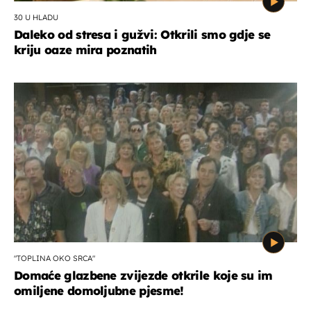
30 U HLADU
Daleko od stresa i gužvi: Otkrili smo gdje se
kriju oaze mira poznatih
"TOPLINA OKO SRCA"
Domaće glazbene zvijezde otkrile koje su im
omiljene domoljubne pjesme!