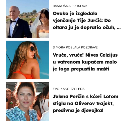
RASKOŠNA PROSLAVA
Ovako je izgledalo
vjenčanje Tije Jurčić: Do
oltara ju je dopratio očuh, a
slavilo se uz Olivera i Rozgu
S MORA POSLALA POZDRAVE
Vruće, vruće! Nives Celzijus
u vatrenom kupaćem malo
je toga prepustila mašti
EVO KAKO IZGLEDA
Jelena Perčin s kćeri Lotom
stigla na Oliverov trajekt,
predivna je djevojka!