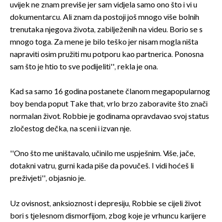
uvijek ne znam previše jer sam vidjela samo ono što i vi u
dokumentarcu. Ali znam da postoji još mnogo više bolnih
trenutaka njegova života, zabilježenih na videu. Borio se s
mnogo toga. Za mene je bilo teško jer nisam mogla ništa
napraviti osim pružiti mu potporu kao partnerica. Ponosna
sam što je htio to sve podijeliti'', rekla je ona.
Kad sa samo 16 godina postanete članom megapopularnog
boy benda poput Take that, vrlo brzo zaboravite što znači
normalan život. Robbie je godinama opravdavao svoj status
zločestog dečka, na sceni i izvan nje.
''Ono što me uništavalo, učinilo me uspješnim. Više, jače,
dotakni vatru, gurni kada piše da povučeš. I vidi hoćeš li
preživjeti'', objasnio je.
Uz ovisnost, anksioznost i depresiju, Robbie se cijeli život
bori s tjelesnom dismorfijom, zbog koje je vrhuncu karijere