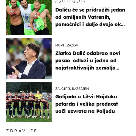
SLAŽE SE STOŽER
Daliću će se pridružiti jedan
od omiljenih Vatrenih,
pomoćnici i dalje dvoje oko
ponude
NOVI IZAZOV
Zlatko Dalić odabrao novi
posao, odlazi u jednu od
najatraktivnijih zemalja
svijeta
ŽALGIRIS RAZBIJEN
Golijada u Litvi: Hajduku
petarda i velika prednost
uoči uzvrata na Poljudu
ZDRAVLJE