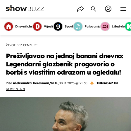
Dnevnik.hr
Vijesti
Sport
Putovanja
Lifestyle
ŽIVOT BEZ CENZURE
Preživljavao na jednoj banani dnevno:
Legendarni glazbenik progovorio o
borbi s vlastitim odrazom u ogledalu!
Piše
Aleksandra Keresman/N.K.
,
08.11.2023 @ 21:30
INMAGAZIN
KOMENTARI
OMOGUĆI OBAVIJESTI