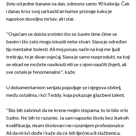
živio od jedne banane na dan, odnosno samo 90 kalorija. Čak
i danas kroz svoj sarkastičan humor priznaje kako je
napokon dovoljno mršav, ali i star.
''Osjećam se doista sretnim što se bavim time čime se
bavim i što zato mogu iskusiti neke stvari. Slava je određen
tip mentalne bolesti. Ali moj posao, način na koji me ljudi
tretiraju, to je divan osjećaj. Slava je samo nusprodukt, na koji
se nikad ne možete naviknuti niti se s njom naučiti živjeti, ali
sve ostalo je fenomenalno'', kaže.
U dokumentarnom serijalu pojavljuje se i njegova obitelj,
među ostalima, i kći Teddy, koja pokazuje glazbeni talent.
''Bio bih zabrinut da ne krene mojim stopama, to bi bilo vrlo
čudno. Ne bih to razumio. Ja sam napustio školu bez ikakvih
kvalifikacija, nisam školovan i ne razumijem profesionalce.
Ali da mi kći dođe i kaže da će biti liječnica ili službenica,