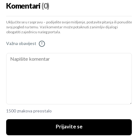
Komentari
(0)
Uključite se u raspravu – podijelite svoje mišljenje, postavite pitanja ili ponudite
svoj pogled na temu. Vaš komentar može potaknuti zanimljiv dijalog i
obogatiti zajednicu našeg portala.
Važna obavijest
!
1500 znakova preostalo
Prijavite se