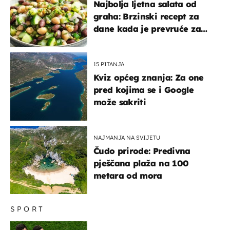
Najbolja ljetna salata od
graha: Brzinski recept za
dane kada je prevruće za
kuhanje
15 PITANJA
Kviz općeg znanja: Za one
pred kojima se i Google
može sakriti
NAJMANJA NA SVIJETU
Čudo prirode: Predivna
pješčana plaža na 100
metara od mora
SPORT