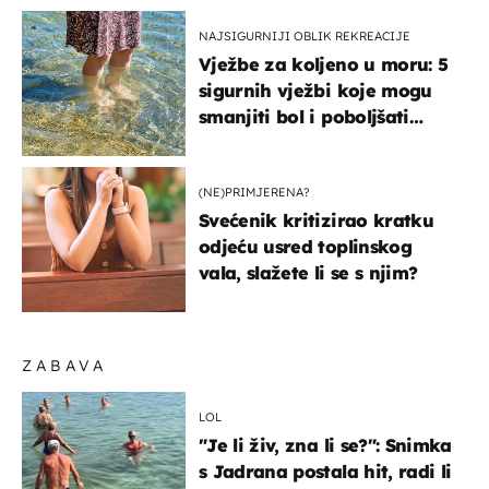
NAJSIGURNIJI OBLIK REKREACIJE
Vježbe za koljeno u moru: 5
sigurnih vježbi koje mogu
smanjiti bol i poboljšati
pokretljivost
(NE)PRIMJERENA?
Svećenik kritizirao kratku
odjeću usred toplinskog
vala, slažete li se s njim?
ZABAVA
LOL
"Je li živ, zna li se?": Snimka
s Jadrana postala hit, radi li