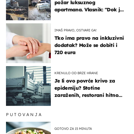
požar luksuznog
apartmana. Vlasnik: "Dok je
gorjelo, smijali su se, pili i
pokazivali mi srednji prst"
IMAŠ PRAVO, OSTVARI GA!
Tko ima pravo na inkluzivni
dodatak? Može se dobiti i
720 eura
KRENULO OD BRZE HRANE
Je li ovo povrće krivo za
epidemiju? Stotine
zaraženih, restorani hitno
povukli proizvod
PUTOVANJA
GOTOVO ZA 15 MINUTA