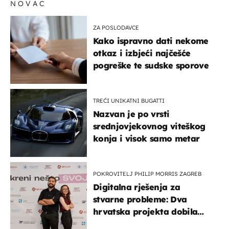
NOVAC
ZA POSLODAVCE
Kako ispravno dati nekome
otkaz i izbjeći najčešće
pogreške te sudske sporove
TREĆI UNIKATNI BUGATTI
Nazvan je po vrsti
srednjovjekovnog viteškog
konja i visok samo metar
POKROVITELJ PHILIP MORRIS ZAGREB
Digitalna rješenja za
stvarne probleme: Dva
hrvatska projekta dobila
potporu za razvoj