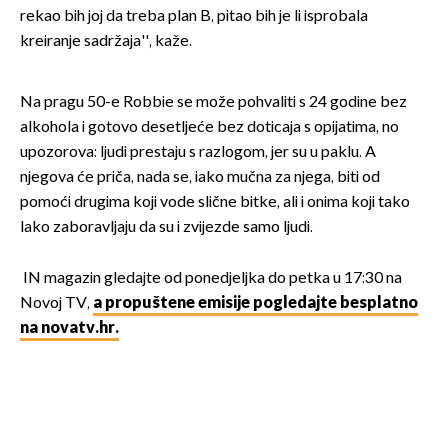
rekao bih joj da treba plan B, pitao bih je li isprobala
kreiranje sadržaja'', kaže.
Na pragu 50-e Robbie se može pohvaliti s 24 godine bez
alkohola i gotovo desetljeće bez doticaja s opijatima, no
upozorova: ljudi prestaju s razlogom, jer su u paklu. A
njegova će priča, nada se, iako mučna za njega, biti od
pomoći drugima koji vode slične bitke, ali i onima koji tako
lako zaboravljaju da su i zvijezde samo ljudi.
IN magazin gledajte od ponedjeljka do petka u 17:30 na
Novoj TV,
a propuštene emisije pogledajte besplatno
na novatv.hr.