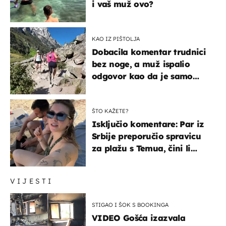
i vaš muž ovo?
KAO IZ PIŠTOLJA
Dobacila komentar trudnici
bez noge, a muž ispalio
odgovor kao da je samo
čekao…
ŠTO KAŽETE?
Isključio komentare: Par iz
Srbije preporučio spravicu
za plažu s Temua, čini li
vam se ovo sigurnim?
VIJESTI
STIGAO I ŠOK S BOOKINGA
VIDEO Gošća izazvala