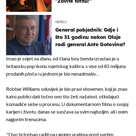
"Zovite hitnu!"
HEROJ
General pobjednik: Gdje i
što 31 godinu nakon Oluje
radi general Ante Gotovina?
Imao je svijet na dlanu, od člana boy benda izrastao je u
britansku pop ikonu svjetskog kalibra, s vise od 85 milijuna
prodanih ploča i u jednom je bio nenadmašiv…
Robbie Williams oduvijek je bio pravi showmen, koji je znao
kako publici dati točno ono što želi, nažalost, otkidajući
komadiće sebe u procesu. U dokumentarnom filmu o svojoj
karijeri i životu, danas se suočava sa svim najboljim, ali i onim
najgorim trenucima.
''Ovo bi trebao raditi na rajskim vratima pred svetim