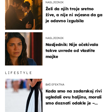
NASLJEDNIK
Želi da njih troje sretno
žive, a nije ni svjesna da ga
je odavno izgubila
NASLJEDNIK
Nasljednik: Nije očekivala
takve uvrede od vlastite
majke
LIFESTYLE
BAŠ EFEKTNA
Kada smo na zadarskoj rivi
ugledali ovu haljinu, morali
smo doznati odakle je –
košta samo 18 eura