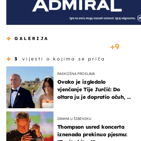
GALERIJA
9
3
vijesti o kojima se priča
RASKOŠNA PROSLAVA
Ovako je izgledalo
vjenčanje Tije Jurčić: Do
oltara ju je dopratio očuh, a
slavilo se uz Olivera i Rozgu
DRAMA U ŠIBENIKU
Thompson usred koncerta
iznenada prekinuo pjesmu: