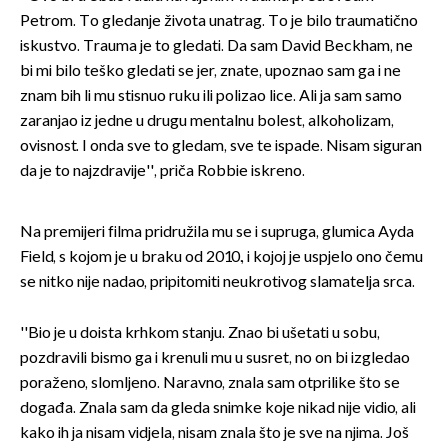
Petrom. To gledanje života unatrag. To je bilo traumatično
iskustvo. Trauma je to gledati. Da sam David Beckham, ne
bi mi bilo teško gledati se jer, znate, upoznao sam ga i ne
znam bih li mu stisnuo ruku ili polizao lice. Ali ja sam samo
zaranjao iz jedne u drugu mentalnu bolest, alkoholizam,
ovisnost. I onda sve to gledam, sve te ispade. Nisam siguran
da je to najzdravije'', priča Robbie iskreno.
Na premijeri filma pridružila mu se i supruga, glumica Ayda
Field, s kojom je u braku od 2010., i kojoj je uspjelo ono čemu
se nitko nije nadao, pripitomiti neukrotivog slamatelja srca.
''Bio je u doista krhkom stanju. Znao bi ušetati u sobu,
pozdravili bismo ga i krenuli mu u susret, no on bi izgledao
poraženo, slomljeno. Naravno, znala sam otprilike što se
događa. Znala sam da gleda snimke koje nikad nije vidio, ali
kako ih ja nisam vidjela, nisam znala što je sve na njima. Još