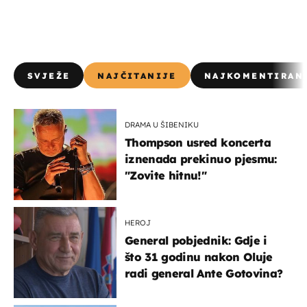
SVJEŽE
NAJČITANIJE
NAJKOMENTIRAN
DRAMA U ŠIBENIKU
Thompson usred koncerta
iznenada prekinuo pjesmu:
"Zovite hitnu!"
HEROJ
General pobjednik: Gdje i
što 31 godinu nakon Oluje
radi general Ante Gotovina?