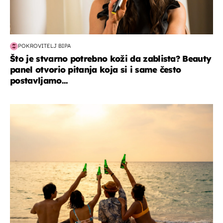
POKROVITELJ BIPA
Što je stvarno potrebno koži da zablista? Beauty
panel otvorio pitanja koja si i same često
postavljamo...
zanimljivosti