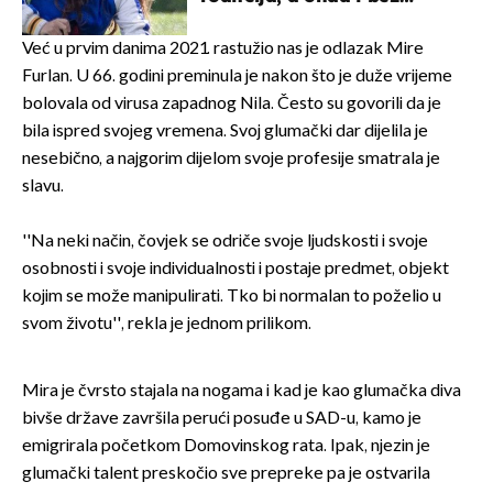
milijuna koje je trebala
naslijediti
Već u prvim danima 2021. rastužio nas je odlazak Mire
Furlan. U 66. godini preminula je nakon što je duže vrijeme
bolovala od virusa zapadnog Nila. Često su govorili da je
bila ispred svojeg vremena. Svoj glumački dar dijelila je
nesebično, a najgorim dijelom svoje profesije smatrala je
slavu.
''Na neki način, čovjek se odriče svoje ljudskosti i svoje
osobnosti i svoje individualnosti i postaje predmet, objekt
kojim se može manipulirati. Tko bi normalan to poželio u
svom životu'', rekla je jednom prilikom.
Mira je čvrsto stajala na nogama i kad je kao glumačka diva
bivše države završila perući posuđe u SAD-u, kamo je
emigrirala početkom Domovinskog rata. Ipak, njezin je
glumački talent preskočio sve prepreke pa je ostvarila