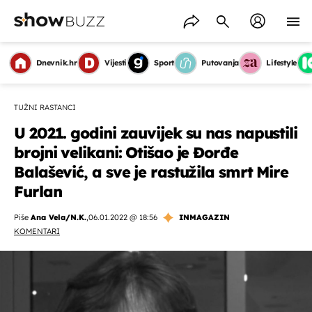
Dnevnik.hr
Vijesti
Sport
Putovanja
Lifestyle
TUŽNI RASTANCI
U 2021. godini zauvijek su nas napustili
brojni velikani: Otišao je Đorđe
Balašević, a sve je rastužila smrt Mire
Furlan
Piše
Ana Vela/N.K.
,
06.01.2022 @ 18:56
INMAGAZIN
KOMENTARI
OMOGUĆI OBAVIJESTI