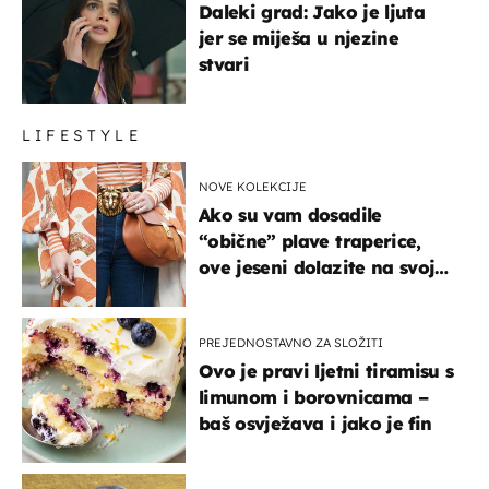
Daleki grad: Jako je ljuta
jer se miješa u njezine
stvari
LIFESTYLE
NOVE KOLEKCIJE
Ako su vam dosadile
“obične” plave traperice,
ove jeseni dolazite na svoje
- izdvajamo 15 hit modela
PREJEDNOSTAVNO ZA SLOŽITI
Ovo je pravi ljetni tiramisu s
limunom i borovnicama –
baš osvježava i jako je fin