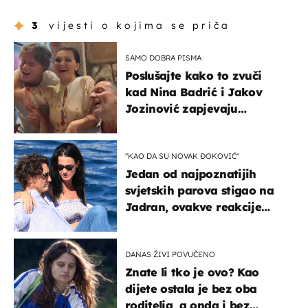
3
vijesti o kojima se priča
SAMO DOBRA PISMA
Poslušajte kako to zvuči
kad Nina Badrić i Jakov
Jozinović zapjevaju
Oliverov hit!
"KAO DA SU NOVAK ĐOKOVIĆ"
Jedan od najpoznatijih
svjetskih parova stigao na
Jadran, ovakve reakcije
vjerojatno nisu očekivali
DANAS ŽIVI POVUČENO
Znate li tko je ovo? Kao
dijete ostala je bez oba
roditelja, a onda i bez