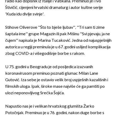
radio kao dopisnik iz Italije i Vatikana. Preminuo je i Ivo
Štivičić, cijenjeni hrvatski dramaturg i autor kultne serije
'Kuda idu divlje svinje'.
Stihove Oliverove ''Što to bješe ljubav'', ''Tri sam ti zime
šaptala ime'' grupe Magazin ili pak Mišinu ''Svi pjevaju, ja ne
čujem'' napisala je Marina Tucaković. Jedna od najuspješnijih
autorica u regiji preminula je u 67. godini uslijed komplikacija
zbog COVID-a i višegodišnje borbe s rakom.
U 75. godini u Beogradu je od posljedica izazvanih
koronavirusom preminuo poznati glumac Milan Lane
Gutović. Iza sebe je ostavio velik broj uspješnih kazališnih i
filmskih uloga. Ipak, široke mase najviše će ga pamtiti po
ulozi neponovljivog Srećka Šojića.
Napustio nas je i velikan hrvatskog glumišta Žarko
Potočnjak. Preminuo je u 76. godini, nakon duge borbe s