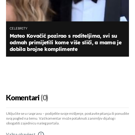
CELEBRITY
Mateo Kovačić pozirao s roditeljima, svi su
odmah primijetili kome više sliči, a mama je
dobila brojne komplimente
Komentari
(0)
Uključite se u raspravu – podijelite svoje mišljenje, postavite pitanja ili ponudite
svoj pogled na temu. Vaš komentar može potaknuti zanimljiv dijalog i
obogatiti zajednicu našeg portala.
Važna obavijest
!