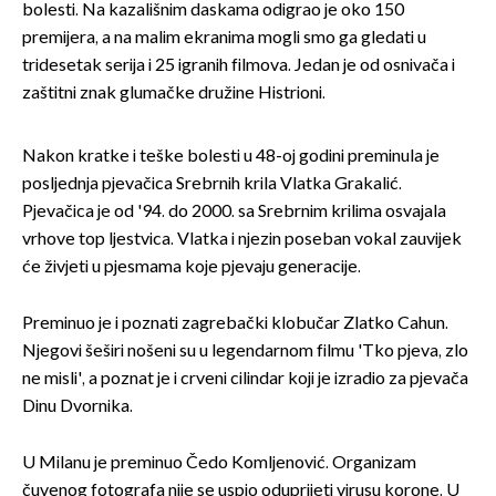
bolesti. Na kazališnim daskama odigrao je oko 150
premijera, a na malim ekranima mogli smo ga gledati u
tridesetak serija i 25 igranih filmova. Jedan je od osnivača i
zaštitni znak glumačke družine Histrioni.
Nakon kratke i teške bolesti u 48-oj godini preminula je
posljednja pjevačica Srebrnih krila Vlatka Grakalić.
Pjevačica je od '94. do 2000. sa Srebrnim krilima osvajala
vrhove top ljestvica. Vlatka i njezin poseban vokal zauvijek
će živjeti u pjesmama koje pjevaju generacije.
Preminuo je i poznati zagrebački klobučar Zlatko Cahun.
Njegovi šeširi nošeni su u legendarnom filmu 'Tko pjeva, zlo
ne misli', a poznat je i crveni cilindar koji je izradio za pjevača
Dinu Dvornika.
U Milanu je preminuo Čedo Komljenović. Organizam
čuvenog fotografa nije se uspio oduprijeti virusu korone. U