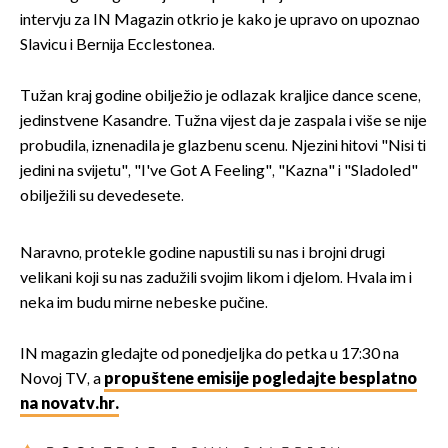
intervju za IN Magazin otkrio je kako je upravo on upoznao
Slavicu i Bernija Ecclestonea.
Tužan kraj godine obilježio je odlazak kraljice dance scene,
jedinstvene Kasandre. Tužna vijest da je zaspala i više se nije
probudila, iznenadila je glazbenu scenu. Njezini hitovi "Nisi ti
jedini na svijetu", "I've Got A Feeling", "Kazna" i "Sladoled"
obilježili su devedesete.
Naravno, protekle godine napustili su nas i brojni drugi
velikani koji su nas zadužili svojim likom i djelom. Hvala im i
neka im budu mirne nebeske pučine.
IN magazin gledajte od ponedjeljka do petka u 17:30 na
Novoj TV, a
propuštene emisije pogledajte besplatno
na novatv.hr.