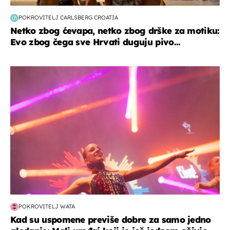
POKROVITELJ CARLSBERG CROATIA
Netko zbog ćevapa, netko zbog drške za motiku:
Evo zbog čega sve Hrvati duguju pivo...
kultura & zabava
POKROVITELJ WATA
Kad su uspomene previše dobre za samo jedno