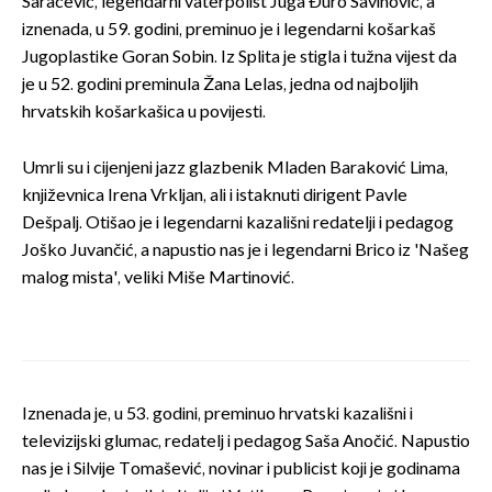
Saračević, legendarni vaterpolist Juga Đuro Savinović, a
iznenada, u 59. godini, preminuo je i legendarni košarkaš
Jugoplastike Goran Sobin. Iz Splita je stigla i tužna vijest da
je u 52. godini preminula Žana Lelas, jedna od najboljih
hrvatskih košarkašica u povijesti.
Umrli su i cijenjeni jazz glazbenik Mladen Baraković Lima,
književnica Irena Vrkljan, ali i istaknuti dirigent Pavle
Dešpalj. Otišao je i legendarni kazališni redatelji i pedagog
Joško Juvančić, a napustio nas je i legendarni Brico iz 'Našeg
malog mista', veliki Miše Martinović.
Iznenada je, u 53. godini, preminuo hrvatski kazališni i
televizijski glumac, redatelj i pedagog Saša Anočić. Napustio
nas je i Silvije Tomašević, novinar i publicist koji je godinama