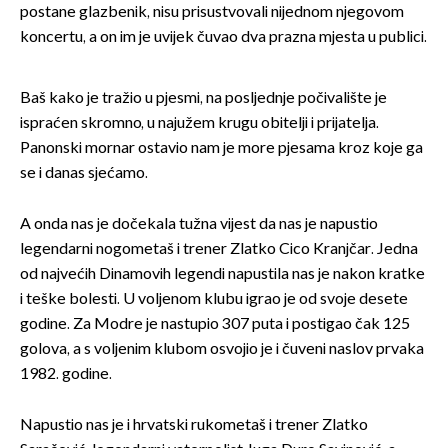
postane glazbenik, nisu prisustvovali nijednom njegovom
koncertu, a on im je uvijek čuvao dva prazna mjesta u publici.
Baš kako je tražio u pjesmi, na posljednje počivalište je
ispraćen skromno, u najužem krugu obitelji i prijatelja.
Panonski mornar ostavio nam je more pjesama kroz koje ga
se i danas sjećamo.
A onda nas je dočekala tužna vijest da nas je napustio
legendarni nogometaš i trener Zlatko Cico Kranjčar. Jedna
od najvećih Dinamovih legendi napustila nas je nakon kratke
i teške bolesti. U voljenom klubu igrao je od svoje desete
godine. Za Modre je nastupio 307 puta i postigao čak 125
golova, a s voljenim klubom osvojio je i čuveni naslov prvaka
1982. godine.
Napustio nas je i hrvatski rukometaš i trener Zlatko