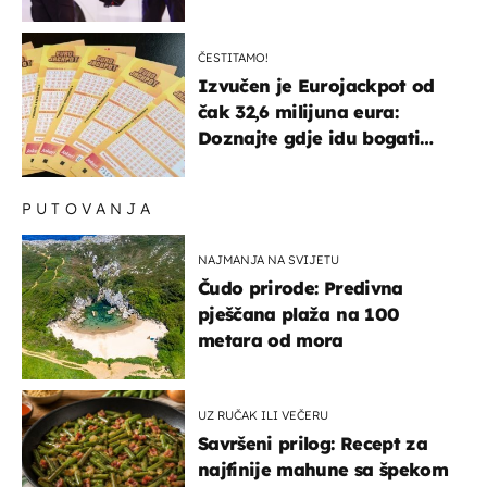
ČESTITAMO!
Izvučen je Eurojackpot od
čak 32,6 milijuna eura:
Doznajte gdje idu bogati
dobitci u Hrvatskoj
PUTOVANJA
NAJMANJA NA SVIJETU
Čudo prirode: Predivna
pješčana plaža na 100
metara od mora
UZ RUČAK ILI VEČERU
Savršeni prilog: Recept za
najfinije mahune sa špekom