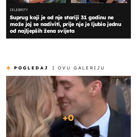
CELEBRITY
Suprug koji je od nje stariji 31 godinu ne
može joj se nadiviti, prije nje je ljubio jednu
od najljepših žena svijeta
POGLEDAJ
I OVU GALERIJU
+
0