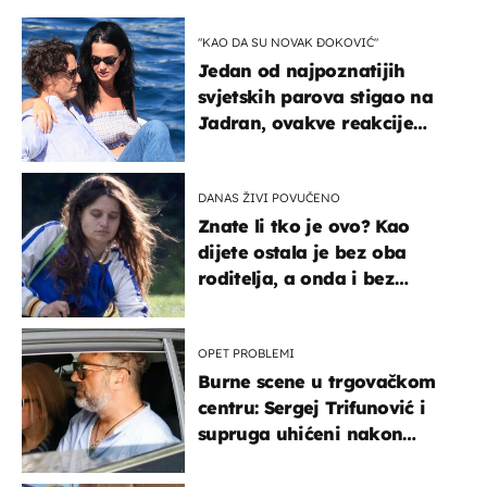
"KAO DA SU NOVAK ĐOKOVIĆ"
Jedan od najpoznatijih
svjetskih parova stigao na
Jadran, ovakve reakcije
vjerojatno nisu očekivali
DANAS ŽIVI POVUČENO
Znate li tko je ovo? Kao
dijete ostala je bez oba
roditelja, a onda i bez
milijuna koje je trebala
naslijediti
OPET PROBLEMI
Burne scene u trgovačkom
centru: Sergej Trifunović i
supruga uhićeni nakon
svađe!