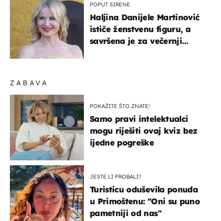
POPUT SIRENE
Haljina Danijele Martinović
ističe ženstvenu figuru, a
savršena je za večernji
izlazak na moru
ZABAVA
POKAŽITE ŠTO ZNATE!
Samo pravi intelektualci
mogu riješiti ovaj kviz bez
ijedne pogreške
JESTE LI PROBALI?
Turisticu oduševila ponuda
u Primoštenu: "Oni su puno
pametniji od nas"