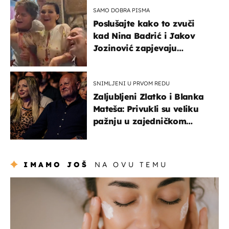
SAMO DOBRA PISMA
Poslušajte kako to zvuči
kad Nina Badrić i Jakov
Jozinović zapjevaju
Oliverov hit!
SNIMLJENI U PRVOM REDU
Zaljubljeni Zlatko i Blanka
Mateša: Privukli su veliku
pažnju u zajedničkom
izlasku
IMAMO JOŠ
NA OVU TEMU
moda & ljepota