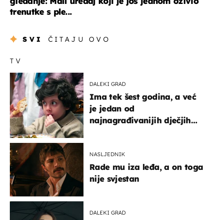
gledanje: Mali uređaj koji je još jednom oživio
trenutke s ple...
SVI
ČITAJU OVO
TV
DALEKI GRAD
Ima tek šest godina, a već
je jedan od
najnagrađivanijih dječjih
glumaca
NASLJEDNIK
Rade mu iza leđa, a on toga
nije svjestan
DALEKI GRAD