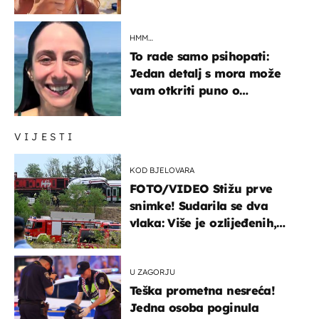
HMM…
To rade samo psihopati:
Jedan detalj s mora može
vam otkriti puno o
prijateljima
VIJESTI
KOD BJELOVARA
FOTO/VIDEO Stižu prve
snimke! Sudarila se dva
vlaka: Više je ozlijeđenih,
hitne službe na terenu
U ZAGORJU
Teška prometna nesreća!
Jedna osoba poginula