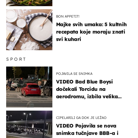
BON APPETIT!
Majke svih umaka: 5 kultnih
recepata koje moraju znati
svi kuhari
SPORT
POJAVILA SE SNIMKA
VIDEO Bad Blue Boysi
dočekali Torcidu na
aerodromu, izbila velika
masovna tučnjava
CIPELARILI GA DOK JE LEŽAO
VIDEO Pojavila se nova
snimka tučnjave BBB-a i