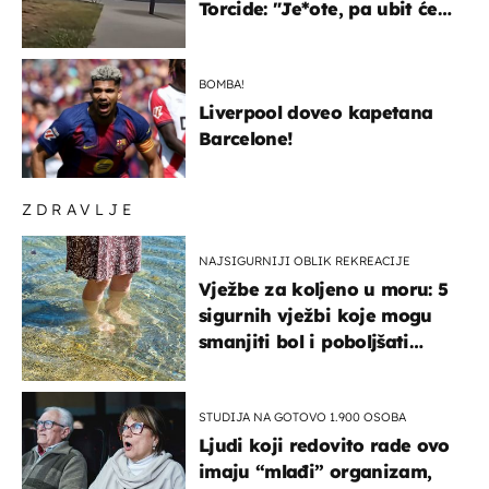
Torcide: "Je*ote, pa ubit će
ga!"
BOMBA!
Liverpool doveo kapetana
Barcelone!
ZDRAVLJE
NAJSIGURNIJI OBLIK REKREACIJE
Vježbe za koljeno u moru: 5
sigurnih vježbi koje mogu
smanjiti bol i poboljšati
pokretljivost
STUDIJA NA GOTOVO 1.900 OSOBA
Ljudi koji redovito rade ovo
imaju “mlađi” organizam,