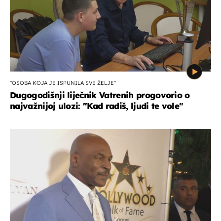
"OSOBA KOJA JE ISPUNILA SVE ŽELJE"
Dugogodišnji liječnik Vatrenih progovorio o
najvažnijoj ulozi: "Kad radiš, ljudi te vole"