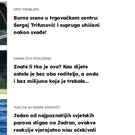
OPET PROBLEMI
Burne scene u trgovačkom centru:
Sergej Trifunović i supruga uhićeni
nakon svađe!
DANAS ŽIVI POVUČENO
Znate li tko je ovo? Kao dijete
ostala je bez oba roditelja, a onda
i bez milijuna koje je trebala
naslijediti
"KAO DA SU NOVAK ĐOKOVIĆ"
Jedan od najpoznatijih svjetskih
parova stigao na Jadran, ovakve
reakcije vjerojatno nisu očekivali