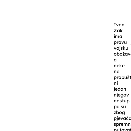
Ivan
Zak
ima
pravu
vojsku
obožava
a
neke
ne
propuš
ni
jedan
njegov
nastup
pa su
zbog
pjevač
spremn
putovat