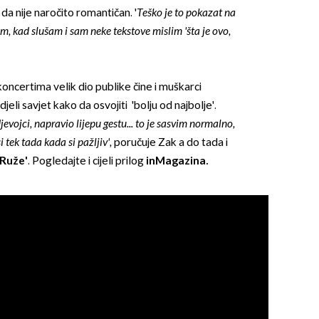
a nije naročito romantičan. '
Teško je to pokazat na
am, kad slušam i sam neke tekstove mislim 'šta je ovo,
oncertima velik dio publike čine i muškarci
jeli savjet kako da osvojiti 'bolju od najbolje'.
djevojci, napravio lijepu gestu... to je sasvim normalno,
si tek tada kada si pažljiv',
poručuje Zak a do tada i
'Ruže'
. Pogledajte i cijeli prilog
inMagazina.