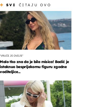
SVI
ČITAJU OVO
"VRUĆE JE OVDJE"
Malo tko zna da je bila misica! Badić je
istaknuo besprijekornu figuru zgodne
voditeljice...