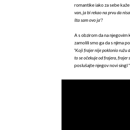
romantike iako za sebe kaže d
van, ja bi rekao na prvu da nis
šta sam ovo ja'?
A s obzirom da na njegovim k
zamolili smo ga da s njima pod
'K
oji frajer nije poklonio ružu 
to se očekuje od frajera, frajer 
poslušajte njegov novi singl