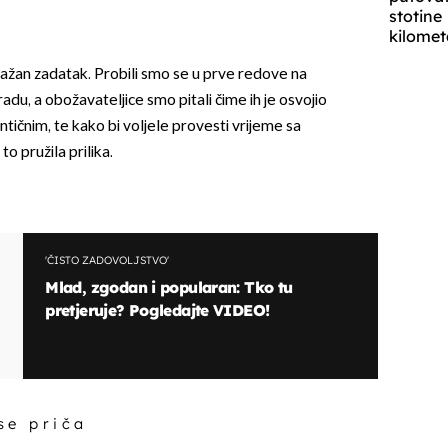
stotine
kilomet
ažan zadatak. Probili smo se u prve redove na
adu, a obožavateljice smo pitali čime ih je osvojio
ntičnim, te kako bi voljele provesti vrijeme sa
to pružila prilika.
'ČISTO ZADOVOLJSTVO'
Mlad, zgodan i popularan: Tko tu
pretjeruje? Pogledajte VIDEO!
 se priča