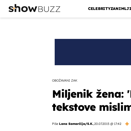
CELEBRITY
ZANIMLJ
OBOŽAVANI ZAK
Miljenik žena:
tekstove mislim
Piše
Lana Samaržija/S.K.
,
20.07.2015 @ 17:42