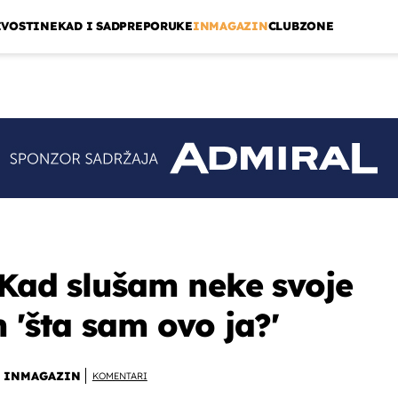
IVOSTI
NEKAD I SAD
PREPORUKE
INMAGAZIN
CLUBZONE
 'Kad slušam neke svoje
 'šta sam ovo ja?'
INMAGAZIN
KOMENTARI