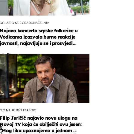
OGLASIO SE I GRADONAČELNIK
Najava koncerta srpske folkerice u
Vodicama izazvala burne reakcije
javnosti, najavljuju se i prosvjedi...
teljica,
taju
''TO MI JE BIO IZAZOV''
Filip Juričić najavio novu ulogu na
a
Novoj TV koja će obilježiti ovu jesen:
e
''Mog lika upoznajemo u jednom ...
i