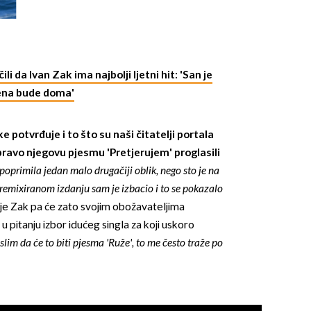
li da Ivan Zak ima najbolji ljetni hit: 'San je
ena bude doma'
OMOGUĆI OBAVIJESTI
ke potvrđuje i to što su naši čitatelji portala
avo njegovu pjesmu 'Pretjerujem' proglasili
poprimila jedan malo drugačiji oblik, nego sto je na
u remixiranom izdanju sam je izbacio i to se pokazalo
je Zak pa će zato svojim obožavateljima
e u pitanju izbor idućeg singla za koji uskoro
slim da će to biti pjesma 'Ruže', to me često traže po