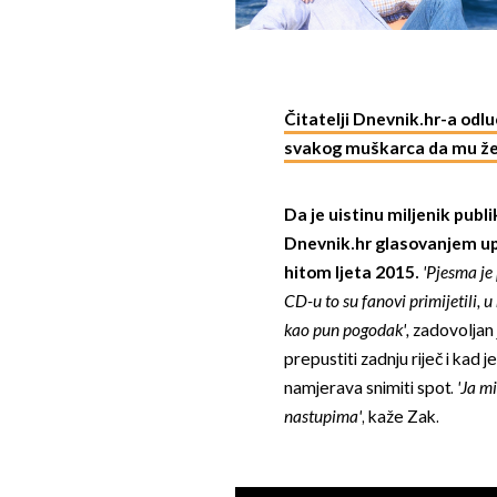
Čitatelji Dnevnik.hr-a odluči
svakog muškarca da mu ž
Da je uistinu miljenik publi
Dnevnik.hr glasovanjem upr
hitom ljeta 2015.
'Pjesma je 
CD-u to su fanovi primijetili, 
kao pun pogodak',
zadovoljan 
prepustiti zadnju riječ i kad j
namjerava snimiti spot.
'Ja mi
nastupima'
, kaže Zak.