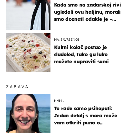
Kada smo na zadarskoj rivi
ugledali ovu haljinu, morali
smo doznati odakle je –
košta samo 18 eura
MA, SAVRŠENO!
Kultni kolač postao je
sladoled, tako ga lako
možete napraviti sami
ZABAVA
HMM…
To rade samo psihopati:
Jedan detalj s mora može
vam otkriti puno o
prijateljima