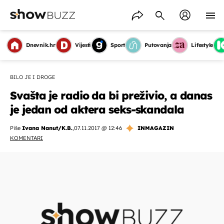
Dnevnik.hr
Vijesti
Sport
Putovanja
Lifestyle
BILO JE I DROGE
Svašta je radio da bi preživio, a danas
je jedan od aktera seks-skandala
Piše
Ivana Nanut/K.B.
,
07.11.2017 @ 12:46
INMAGAZIN
KOMENTARI
OMOGUĆI OBAVIJESTI