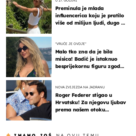
U 27. GODINI
Preminula je mlada
influencerica koju je pratilo
više od milijun ljudi, dugo se
borila s opakom bolešću
"VRUĆE JE OVDJE"
Malo tko zna da je bila
misica! Badić je istaknuo
besprijekornu figuru zgodne
voditeljice
NOVA ZVIJEZDA NA JADRANU
Roger Federer stigao u
Hrvatsku! Za njegovu ljubav
prema našem otoku
zaslužan je jedan poznati
Hrvat
IMAMO JOŠ
NA OVU TEMU