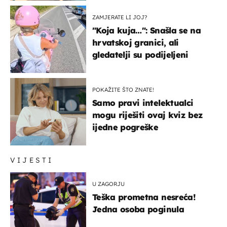
ZAMJERATE LI JOJ?
"Koja kuja…": Snašla se na
hrvatskoj granici, ali
gledatelji su podijeljeni
POKAŽITE ŠTO ZNATE!
Samo pravi intelektualci
mogu riješiti ovaj kviz bez
ijedne pogreške
VIJESTI
U ZAGORJU
Teška prometna nesreća!
Jedna osoba poginula