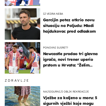
najniže u karijeri
IZ VEDRA NEBA
Garcijin potez otkrio novu
situaciju na Poljudu: Mladi
hajdukovac pred odlaskom
PONOVNI SUSRET?
Newcastle prodao tri glavna
igrača, novi trener uperio
prstom u Hrvata: "Želim
njega!"
ZDRAVLJE
NAJSIGURNIJI OBLIK REKREACIJE
Vježbe za koljeno u moru: 5
sigurnih vježbi koje mogu