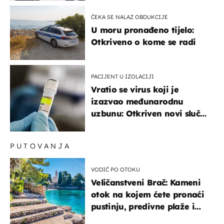
ČEKA SE NALAZ OBDUKCIJE
U moru pronađeno tijelo:
Otkriveno o kome se radi
PACIJENT U IZOLACIJI
Vratio se virus koji je
izazvao međunarodnu
uzbunu: Otkriven novi slučaj
u Europi
PUTOVANJA
VODIČ PO OTOKU
Veličanstveni Brač: Kameni
otok na kojem ćete pronaći
pustinju, predivne plaže i
uzbudljivu hranu