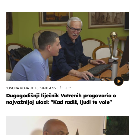
"OSOBA KOJA JE ISPUNILA SVE ŽELJE"
Dugogodišnji liječnik Vatrenih progovorio o
najvažnijoj ulozi: "Kad radiš, ljudi te vole"