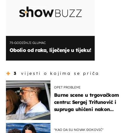
75-GODIŠNJI GLUMAC
Obolio od raka, liječenje u tijeku!
3
vijesti o kojima se priča
OPET PROBLEMI
Burne scene u trgovačkom
centru: Sergej Trifunović i
supruga uhićeni nakon
svađe!
"KAO DA SU NOVAK ĐOKOVIĆ"