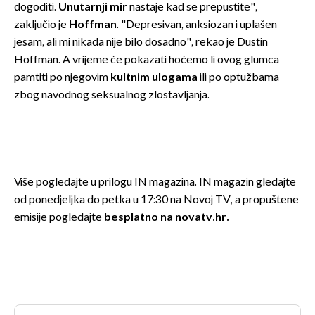
dogoditi.
Unutarnji mir
nastaje kad se prepustite",
zaključio je
Hoffman
. "Depresivan, anksiozan i uplašen
jesam, ali mi nikada nije bilo dosadno", rekao je Dustin
Hoffman. A vrijeme će pokazati hoćemo li ovog glumca
pamtiti po njegovim
kultnim ulogama
ili po optužbama
zbog navodnog seksualnog zlostavljanja.
Više pogledajte u prilogu IN magazina. IN magazin gledajte
od ponedjeljka do petka u 17:30 na Novoj TV, a propuštene
emisije pogledajte
besplatno na novatv.hr.