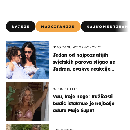
SVJEŽE
NAJČITANIJE
NAJKOMENTIRAN
"KAO DA SU NOVAK ĐOKOVIĆ"
Jedan od najpoznatijih
svjetskih parova stigao na
Jadran, ovakve reakcije
vjerojatno nisu očekivali
"UUUUUUFFFF"
Vau, koje noge! Ružičasti
badić istaknuo je najbolje
adute Maje Šuput