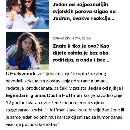
Jedan od najpoznatijih
svjetskih parova stigao na
Jadran, ovakve reakcije
vjerojatno nisu očekivali
DANAS ŽIVI POVUČENO
Znate li tko je ovo? Kao
dijete ostala je bez oba
roditelja, a onda i bez
milijuna koje je trebala
naslijediti
U
Hollywoodu
već tjednima pljušte optužbe zbog
navodnih seksualnih zlostavljanja od strane glumaca,
redatelja i producenata, pa čak i vizažista.
Jedan od njih je i
legendarni glumac Dustin Hoffman
, koji je navodno prije
32 godine hvatao dvije žene i neprimjereno s njima
razgovarao. Koristi li Hoffman slavu kako bi vrijeđao žene ili
je samo jedan od onih muškaraca čiji smisao za humor danas
više nije politički korektan?