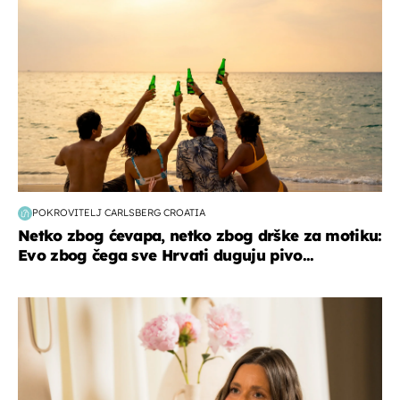
POKROVITELJ CARLSBERG CROATIA
Netko zbog ćevapa, netko zbog drške za motiku:
Evo zbog čega sve Hrvati duguju pivo...
moda & ljepota