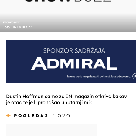
showbuzz
Foto: DNEVNIK.hr
Dustin Hoffman samo za IN magazin otkriva kakav
je otac te je li pronašao unutarnji mir.
POGLEDAJ
I OVO