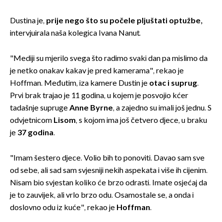
Dustina je,
prije nego što su počele pljuštati optužbe,
intervjuirala naša kolegica Ivana Nanut.
"Mediji su mjerilo svega što radimo svaki dan pa mislimo da
je netko onakav kakav je pred kamerama", rekao je
Hoffman. Međutim, iza kamere Dustin je
otac i suprug
.
Prvi brak trajao je 11 godina, u kojem je posvojio kćer
tadašnje supruge
Anne Byrne
, a zajedno su imali još jednu. S
odvjetnicom
Lisom
, s kojom ima još četvero djece, u braku
je
37 godina
.
"Imam šestero djece. Volio bih to ponoviti. Davao sam sve
od sebe, ali sad sam svjesniji nekih aspekata i više ih cijenim.
Nisam bio svjestan koliko će brzo odrasti. Imate osjećaj da
je to zauvijek, ali vrlo brzo odu. Osamostale se, a onda i
doslovno odu iz kuće", rekao je
Hoffman
.