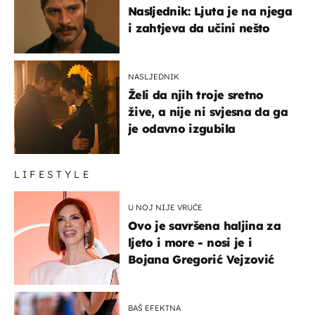
Nasljednik: Ljuta je na njega
i zahtjeva da učini nešto
NASLJEDNIK
Želi da njih troje sretno
žive, a nije ni svjesna da ga
je odavno izgubila
LIFESTYLE
U NOJ NIJE VRUĆE
Ovo je savršena haljina za
ljeto i more - nosi je i
Bojana Gregorić Vejzović
BAŠ EFEKTNA