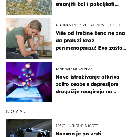
smanjiti bol i poboljšati
pokretljivost
ALARMANTNI REZULTATI NOVE STUDIJE
Više od trećine žena ne zna
da prolazi kroz
perimenopauzu! Evo zašto
su simptomi toliko
zbunjujući
IZNENAĐUJUĆA VEZA
Novo istraživanje otkriva
zašto osobe s depresijom
drugačije reagiraju na
lajkove
NOVAC
TREĆI UNIKATNI BUGATTI
Nazvan je po vrsti