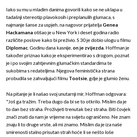
Iako su mu u mladim danima govorili kako se ne uklapa u
tadašnji stereotip plavokosih i preplanulih glumaca, s
najmanje šanse za uspjeh, na nagovor prijatelja
Genea
Hackamana
otišao je u New York i deset godina radio
različite poslove kako bi preživio. S 30 je dobio ulogu u filmu
Diplomac
. Godinu dana kasnije,
on je zvijezda
. Hoffman je
također priznao kako je eksperimentirao s drogom, poznat
je i po svojim zahtjevnim glumačkim standardima te
sukobima s redateljima. Njegova feministička strana
probudila se zahvaljujući filmu
Tootsie
, gdje je glumio ženu.
Na pitanje je li našao svoj unutarnji mir, Hoffman odgovara:
"Još ga tražim. Treba dugo da bi se to otkrilo. Mislim da je
to dan bez straha. Proživjeti trenutak bez straha. Biti čovjek
znači znati da nam je vrijeme na svijetu ograničeno. Ne znam
znaju li to druge vrste, ali mi znamo. Mislim da je iza naše
smirenosti stalno prisutan strah hoće li se nešto loše