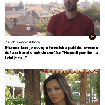
"NEMAM RAZLOGA SKRIVATI"
Glumac koji je osvojio hrvatsku publiku otvorio
dušu o borbi s anksioznošću: "Napadi panike su
i dalje tu..."