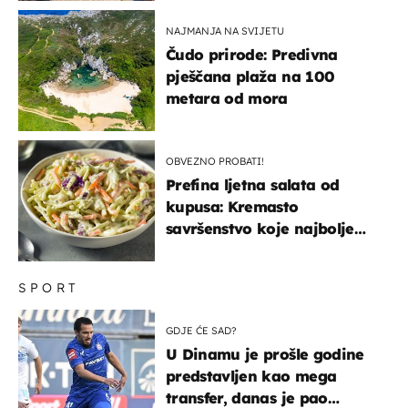
NAJMANJA NA SVIJETU
Čudo prirode: Predivna
pješčana plaža na 100
metara od mora
OBVEZNO PROBATI!
Prefina ljetna salata od
kupusa: Kremasto
savršenstvo koje najbolje
paše uz pečeno meso
SPORT
GDJE ĆE SAD?
U Dinamu je prošle godine
predstavljen kao mega
transfer, danas je pao