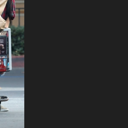
+
5
PRESLATKI SU!
ti
Kad skine kuharsku kutu, najviše uživa u
ovoj ulozi: Stjepan Vukadin pokazao
obitelj
ty Images
Foto: Afp
Foto: Afp
Foto: Afp
Foto: profimedia
Foto: Profimedia
Foto: Getty Images
Foto: profimedia
Foto: Afp