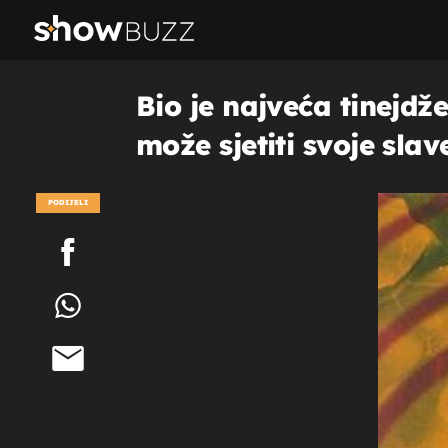
Bio je najveća tinejd
može sjetiti svoje slav
PODIJELI
POGLEDAJ