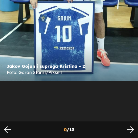
Jakov Gojun i supruga Kristina - 2
Foto: Goran Stanzl/Pixsell
0
/
13