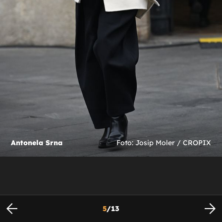
Antonela Srna
Foto: Josip Moler / CROPIX
5
/
13