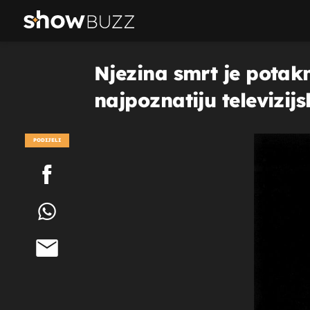
Njezina smrt je potak
najpoznatiju televizij
PODIJELI
POGLEDAJ