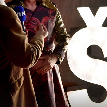
+
9
+
5
OPAKA KONKURENCIJA!
nim
Poslušajte pjesme svih predstavnika u
li ni
prvom polufinalu Eurosonga, Let 3 se b
za finale s najvećim favoritima za
pobjedu!