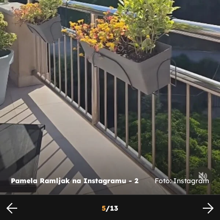
Pamela Ramljak na Instagramu - 2
Foto: Instagram
5
/
13