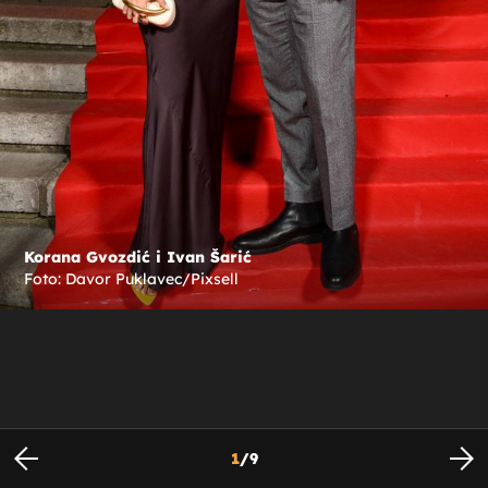
Korana Gvozdić i Ivan Šarić
Foto: Davor Puklavec/Pixsell
1
/
9