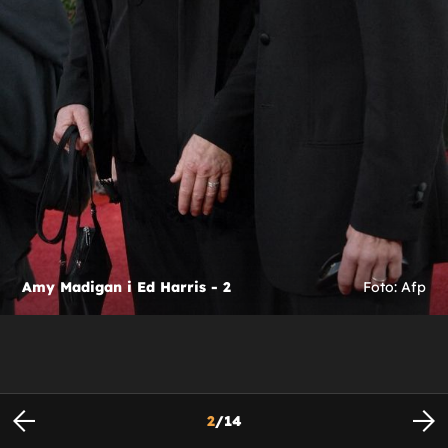
Amy Madigan i Ed Harris - 2
Foto: Afp
2
/
14