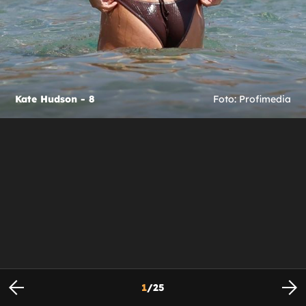
Kate Hudson - 8
Foto: Profimedia
1
/
25