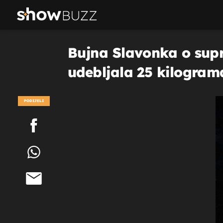
Bujna Slavonka o supru
udebljala 25 kilograma
PODIJELI
POGLEDAJ