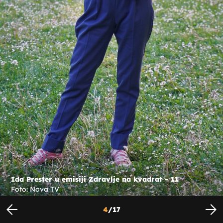
Ida Prester u emisiji Zdravlje na kvadrat - 11
Foto: Nova TV
4
/
17