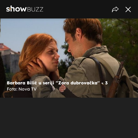
Barbara Bilić u seriji ''Zora dubrovačka'' - 3
Foto: Nova TV