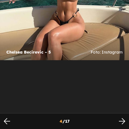
Chelsea Becirevic - 5
Foto: Instagram
4
/
17