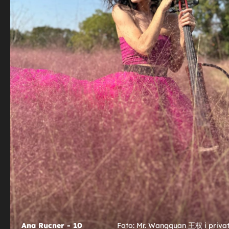
13
+
16
MORALA SE POHVALITI
 dom:
Prelijepa Ana Rucner otkrila radosnu
 za
vijest: "Ovo je za mene velika čast!"
11
 8
Ana Rucner - 10
Ana Rucner - 11
Ana Rucner - 4
Foto: Mr. Wangquan 王权 i privatna 
Foto: Mr. Wangquan 王权 i priva
Foto: Mr. Wangquan 王权 i priva