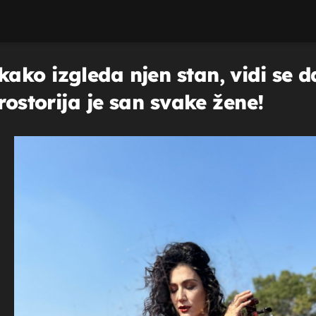
ko izgleda njen stan, vidi se d
rostorija je san svake žene!