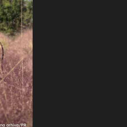
+
17
S ODMORA
Znate li kako izgleda brat Ane Rucner?
Baš poput sestre bavi se glazbom,
objavila je njegovu fotku
arhiva/PR
tna arhiva/PR
tna arhiva/PR
Foto: Mr. Wangquan 王权 i privatna arhiva/PR
Foto: Mr. Wangquan 王权 i privatna arhiva/PR
Foto: Mr. Wangquan 王权 i privatna arhiva/PR
Foto: Srecko Niketic/Pixsell
Foto: Srecko Niketic/Pixsell
Foto: PR
Foto: PR