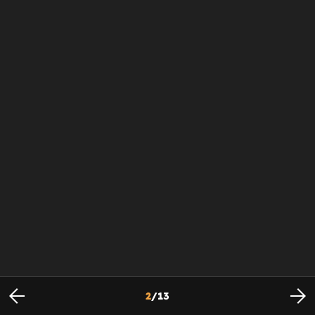
2
/
13