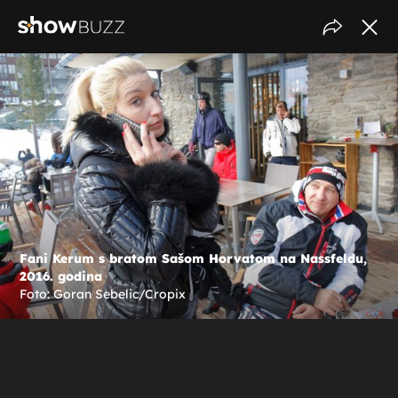
Fani Kerum s bratom Sašom Horvatom na Nassfeldu,
2016. godina
Foto: Goran Sebelic/Cropix