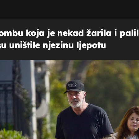
ombu koja je nekad žarila i pali
 uništile njezinu ljepotu