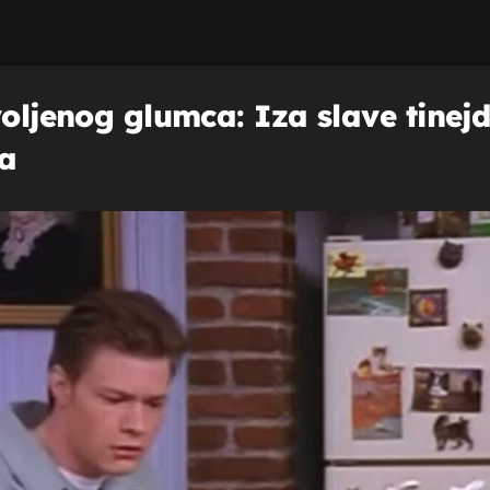
voljenog glumca: Iza slave tinej
ba