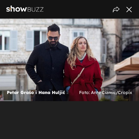
Petar Grašo i Hana Huljić
Foto: Ante Cizmic/Cropix