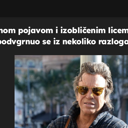
žnom pojavom i izobličenim licem
odvgrnuo se iz nekoliko razlog