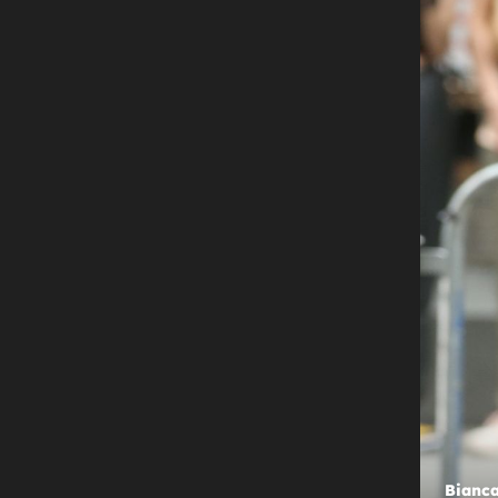
+
NA GRANICI
Možete li zamisliti u čemu se sada
pojavila? Još jednom je uspjela izn
sve!
Bianca Censori - 4
Bianca Censori - 1
Bianca