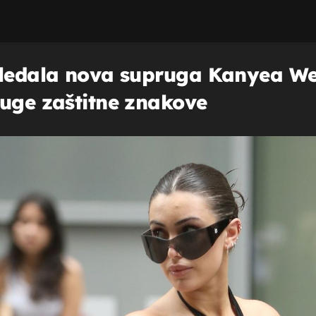
gledala nova supruga Kanyea Wes
ruge zaštitne znakove