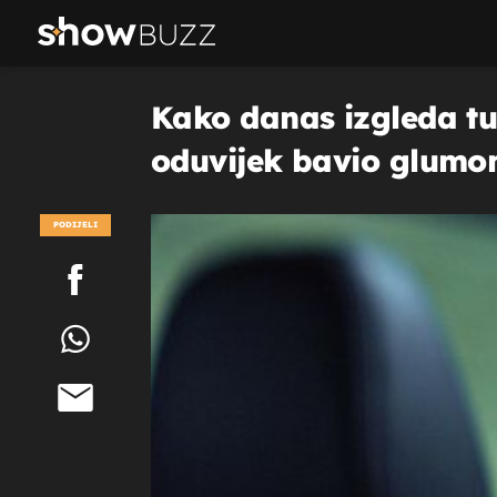
Kako danas izgleda tur
oduvijek bavio glum
PODIJELI
POGLEDAJ