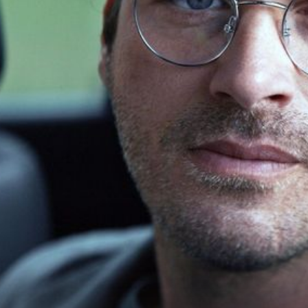
+
8
59 MU JE GODINA
 crnom
Omiljeni Semir iz Cobre 11 danas izgle
as
potpuno drugačije, evo najnovijih
fotografija glumca
 Tatlıtuğ - 2
Kıvanç Tatlıtuğ - 3
Kıvanç Tatlıtuğ - 1
Foto: P