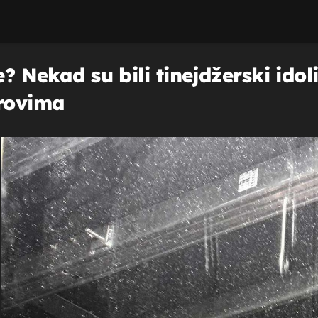
? Nekad su bili tinejdžerski idoli
erovima