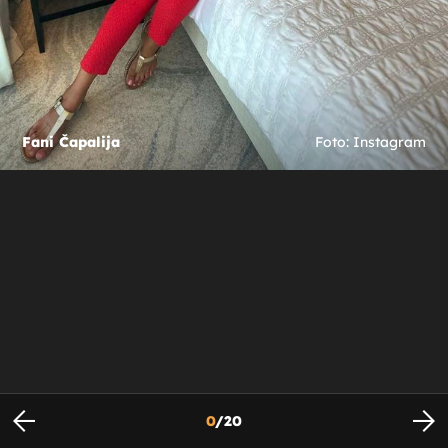
Fani Čapalija
Foto: Instagram
0
/
20