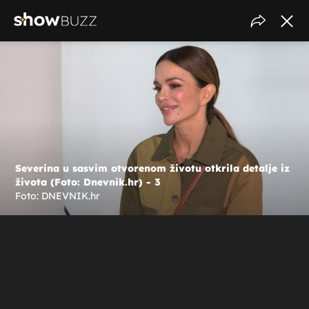
Severina u sasvim otvorenom životu otkrila detalje iz
života (Foto: Dnevnik.hr) - 3
Foto: DNEVNIK.hr