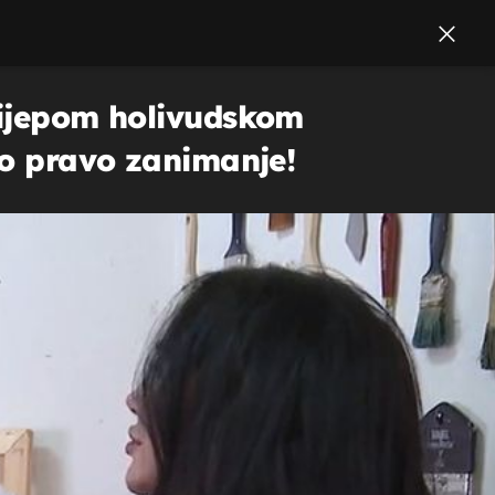
 lijepom holivudskom
ino pravo zanimanje!