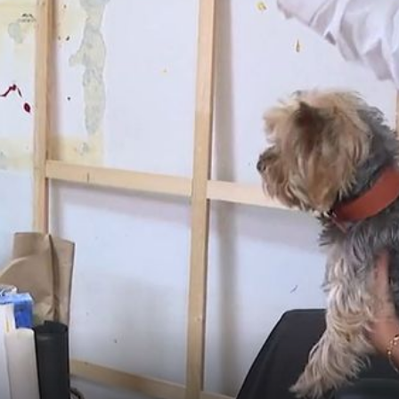
+
3
+
2
VJEŽBALO SE, VJEŽBALO
vog
Hrvatska Megan Fox zagolicala maštu
jelo od
fanova u premalom badiću koji je jedv
držao sve na mjestu
Deniss Grgić (FOTO: Instagram)