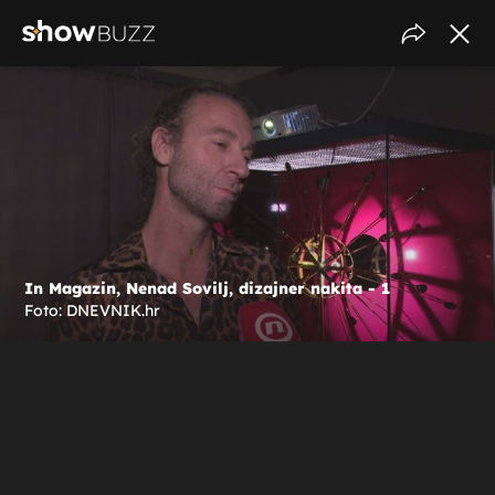
In Magazin, Nenad Sovilj, dizajner nakita - 1
Foto: DNEVNIK.hr