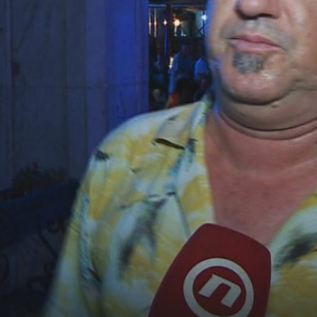
26
+
21
VELIKI DOMAĆI HIT
 Nene
Misica Laura pokazala koju je pjesmu
o
slušala prije nego što je pokorila pistu
svjetskog izbora!