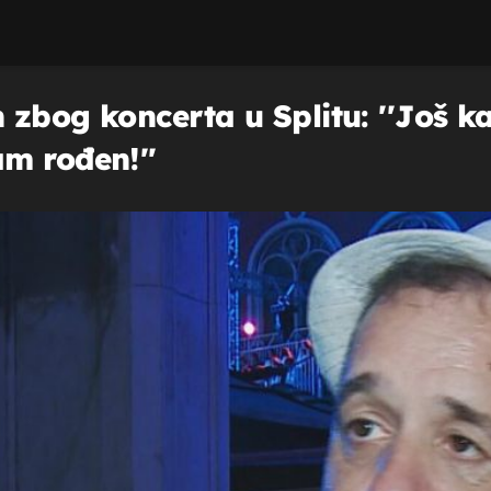
 zbog koncerta u Splitu: ''Još 
m rođen!''