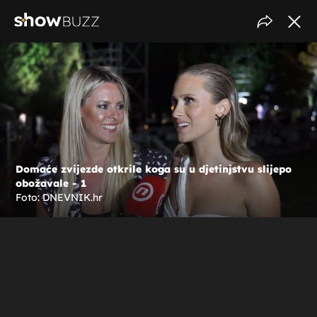
Domaće zvijezde otkrile koga su u djetinjstvu slijepo
obožavale - 1
Foto: DNEVNIK.hr