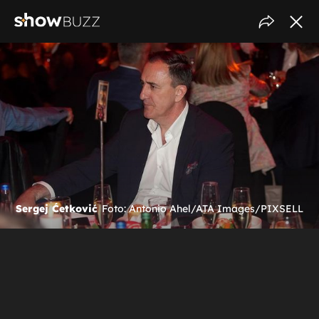
Sergej Ćetković
Foto: Antonio Ahel/ATA Images/PIXSELL