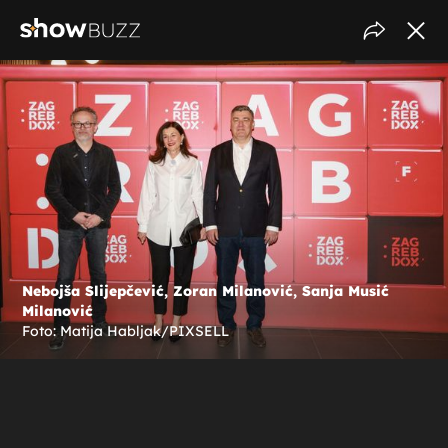
Nebojša Slijepčević, Zoran Milanović, Sanja Musić
Milanović
Foto: Matija Habljak/PIXSELL