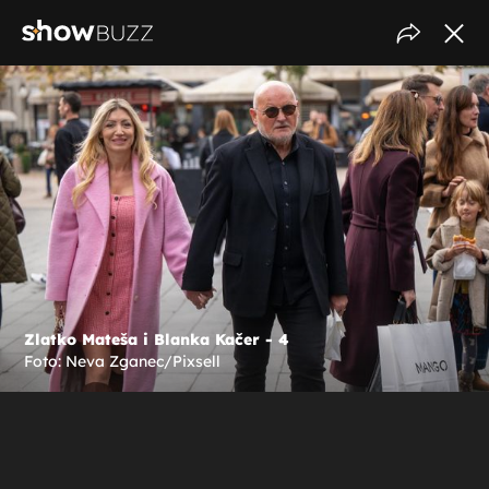
Zlatko Mateša i Blanka Kačer - 4
Foto: Neva Zganec/Pixsell