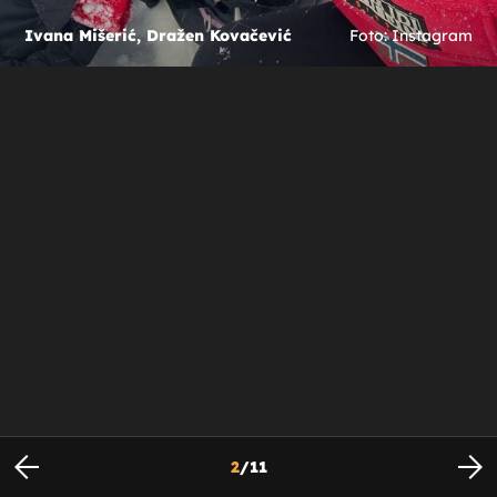
Ivana Mišerić, Dražen Kovačević
Foto: Instagram
2
/
11