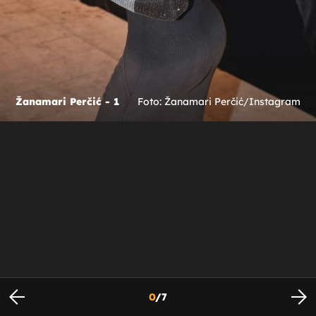
Žanamari Perčić - 1
Foto: Žanamari Perčić/Instagram
0
/
7