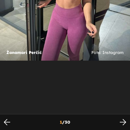
Žanamari Perčić
Foto: Instagram
1
/
30