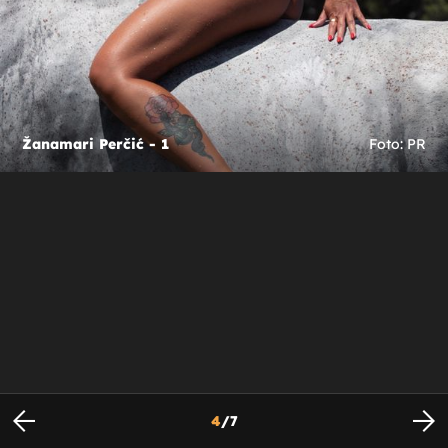
Žanamari Perčić - 1
Foto: PR
4
/
7