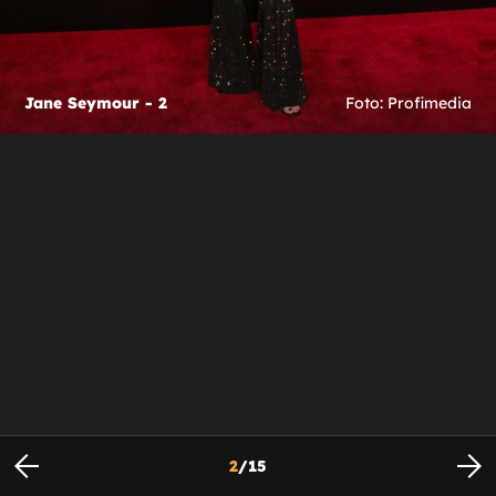
Jane Seymour - 2
Foto: Profimedia
2
/
15