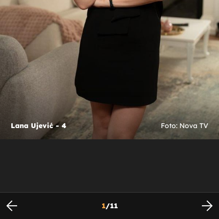
Lana Ujević - 4
Foto: Nova TV
1
/
11