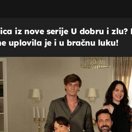
ca iz nove serije U dobru i zlu?
e uplovila je i u bračnu luku!