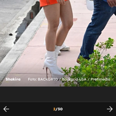
Shakira
Foto: BACKGRID / Backgrid USA / Profimedia
2
/
30