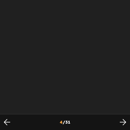
4
/
31